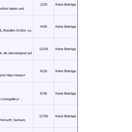
1234
Keine Beiträge
gewöhnt haben und
4435
Keine Beiträge
á, Brasilien Größe: ca.
12145
Keine Beiträge
t, die überwiegend auf
6126
Keine Beiträge
 https:­/­/www­.l-
6795
Keine Beiträge
com­/gallery­/ ...
12790
Keine Beiträge
Herkunft: Surinam,