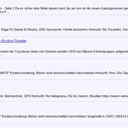
ys - Seite 1 Da es sicher eine Weile dauern wird, bis wir uns an die neuen Gattungsnamen 
 fi ...
is Rapp Py-Daniel & Oliveira, 2001 Synonyme: Harttia duriventris Herkunft: Rio Tocantins, Par
e Acutus-Gruppe
vision der Corydoras-Arten von Surinam wurden 1970 von Nijssen 9 Artengruppen aufgestell
...
073" Erstbeschreibung: Bisher nicht wissenschaftlich beschrieben Herkunft: Peru, Rio Tapiche
mis Steindachner, 1876 Herkunft: Rio Itabapoana, Rio de Janeiro, Brasilien https:­/­/www­.l-welse­.
3" Erstbeschreibung: Bisher nicht wissenschaftlich beschrieben Vorgestellt in: DATZ 1993/12 