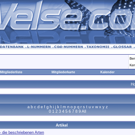
Ben
Ken
Mitgliederliste
Mitgliederkarte
Kalender
H
a
b
c
d
e
f
g
h
i
j
k
l
m
n
o
p
q
r
s
t
u
v
w
x
y
z
0
1
2
3
4
5
6
7
8
9
All
Artikel
- die beschriebenen Arten