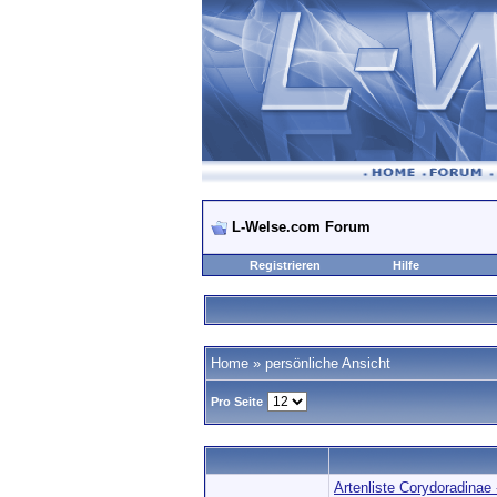
L-Welse.com Forum
Registrieren
Hilfe
Home
» persönliche Ansicht
Pro Seite
Artenliste Corydoradinae 