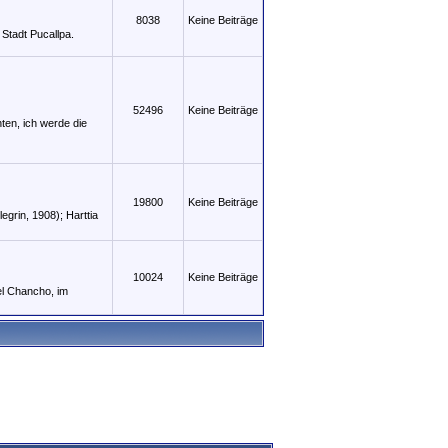
8038
Keine Beiträge
 Stadt Pucallpa.
52496
Keine Beiträge
hten, ich werde die
19800
Keine Beiträge
legrin, 1908); Harttia
10024
Keine Beiträge
el Chancho, im