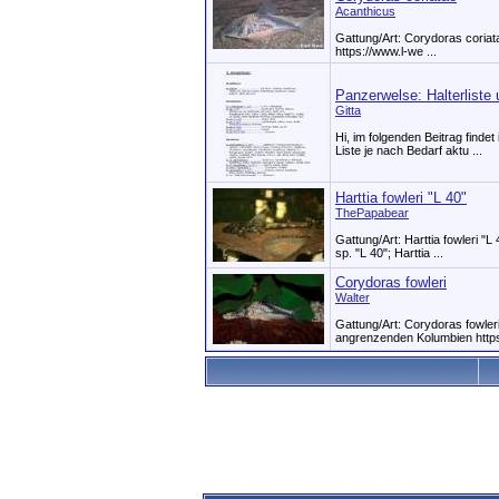
Acanthicus
Gattung/Art: Corydoras coriat
https:­/­/www­.l-we ...
Panzerwelse: Halterliste
Gitta
Hi, im folgenden Beitrag finde
Liste je nach Bedarf aktu ...
Harttia fowleri "L 40"
ThePapabear
Gattung/Art: Harttia fowleri "L 
sp. "L 40"; Harttia ...
Corydoras fowleri
Walter
Gattung/Art: Corydoras fowle
angrenzenden Kolumbien https:­