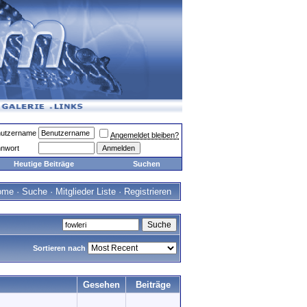
utzername
Angemeldet bleiben?
nwort
Heutige Beiträge
Suchen
ome
·
Suche
·
Mitglieder Liste
·
Registrieren
Sortieren nach
Gesehen
Beiträge