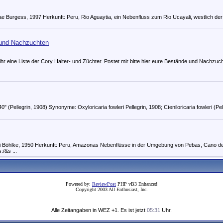
ae Burgess, 1997 Herkunft: Peru, Rio Aguaytia, ein Nebenfluss zum Rio Ucayali, westlich der
 und Nachzuchten
t ihr eine Liste der Cory Halter- und Züchter. Postet mir bitte hier eure Bestände und Nachzuc
40" (Pellegrin, 1908) Synonyme: Oxyloricaria fowleri Pellegrin, 1908; Cteniloricaria fowleri (Pel
ri Böhlke, 1950 Herkunft: Peru, Amazonas Nebenflüsse in der Umgebung von Pebas, Cano d
/&s ...
Powered by:
ReviewPost
PHP vB3 Enhanced
Copyright 2003 All Enthusiast, Inc.
Alle Zeitangaben in WEZ +1. Es ist jetzt
05:31
Uhr.