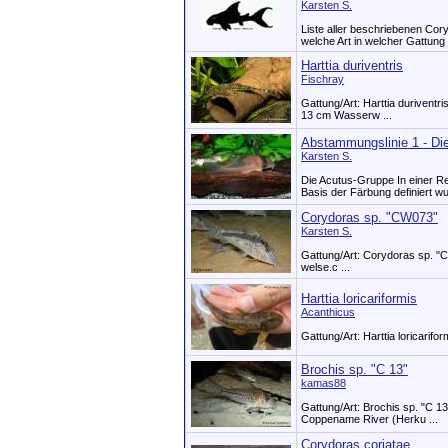
Karsten S.
Liste aller beschriebenen Cor
welche Art in welcher Gattung zu
Harttia duriventris
Fischray
Gattung/Art: Harttia duriventr
13 cm Wasserw ...
Abstammungslinie 1 - Di
Karsten S.
Die Acutus-Gruppe In einer Re
Basis der Färbung definiert wu 
Corydoras sp. "CW073"
Karsten S.
Gattung/Art: Corydoras sp. "CW
welse­.c ...
Harttia loricariformis
Acanthicus
Gattung/Art: Harttia loricarifor
Brochis sp. "C 13"
kamas88
Gattung/Art: Brochis sp. "C 1
Coppename River (Herku ...
Corydoras coriatae