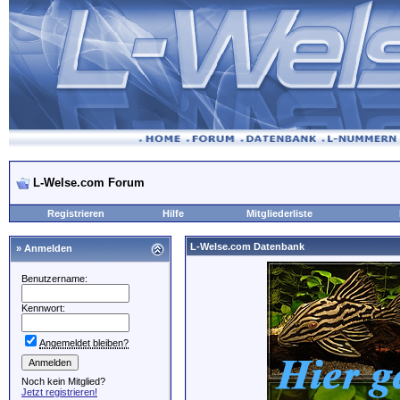
L-Welse.com Forum
Registrieren
Hilfe
Mitgliederliste
L-Welse.com Datenbank
» Anmelden
Benutzername:
Kennwort:
Angemeldet bleiben?
Noch kein Mitglied?
Jetzt registrieren!