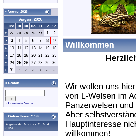
» August 2026
August 2026
Mo
Di
Mi
Do
Fr
Sa
So
1
2
>
27
28
29
30
31
3
4
5
6
7
8
9
>
Willkommen
10
11
12
13
14
15
16
>
17
18
19
20
21
22
23
>
Herzli
24
25
26
27
28
29
30
>
31
>
1
2
3
4
5
6
»
Search
Wir wollen uns hie
von L-Welsen im A
Panzerwelsen und 
»
Erweiterte Suche
Aber selbstverständ
»
Online Users: 2.455
Hauptinteresse nich
Registrierte Benutzer: 2, Gäste:
2.453
willkommen!
,