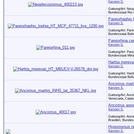
Karsten S.
Gattung/Art: Neop
Bundesstaat Rio d
Pareiorhaphis 
Karsten S.
Gattung/Art: Pare
Bundesstaat Bahia
Pareiorhina ce
Karsten S.
Gattung/Art: Pare
Bundesstaat Mina
Harttia mereva
Karsten S.
Gattung/Art: Hart
Bundesstaat Bolív
Ancistrus mart
Karsten S.
Gattung/Art: Anci
Venezuela, Catatu
Ancistrus agos
Karsten S.
Gattung/Art: Anci
Brasilien, Bundes
Hypostomus ni
Karsten S.