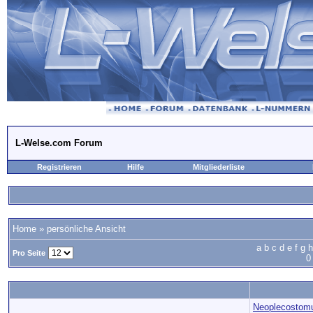
L-Welse.com Forum
Registrieren
Hilfe
Mitgliederliste
Home
» persönliche Ansicht
a
b
c
d
e
f
g
h
Pro Seite
0
Neoplecostomu