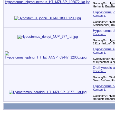
Gattung/Art: Hyp
Herkunft: Brasili
Hypostomus jo
Karsten S.
Gattung/Art: Hyp
Steindachner, 187
Hypostomus de
Karsten S.
Gattung/Art: Hy
1911) Herkunft: B
Hypostomus ep
Karsten S.
Synonym von Hypo
of Hypostomus epti
Otothyropsis a
Karsten S.
Gattung/Art: Otot
Santo Antônio, Ri
Hypostomus he
Karsten S.
Gattung/Art: Hyp
Herkunft: Brasili