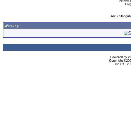
Powered 
Copy
Alle Zeitangab
Werbung
Powered by vBu
Copyright ©2000
©2003 - 2