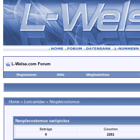
L-Welse.com Forum
Registrieren
Hilfe
Mitgliederliste
Home
»
Loricariidae
»
Neoplecostomus
Neoplecostomus variipictus
Beiträge
Gesehen
0
2261