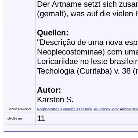
Der Artname setzt sich zusam
(gemalt), was auf die vielen
Quellen:
"Descrição de uma nova esp
Neoplecostominae) com uma
Loricariidae no leste brasileir
Techologia (Curitaba) v. 38 (
Autor:
Karsten S.
Schlüsselwörter:
Neoplecostomus
variipictus
Brasilien
Rio
Janeiro
Santo
Antonio
Ben
11
Größe min: