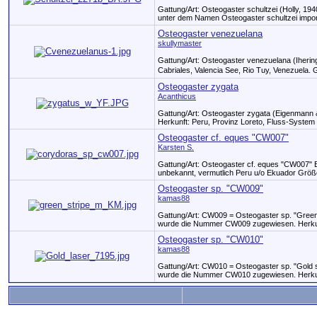
Gattung/Art: Osteogaster schultzei (Holly, 19
unter dem Namen Osteogaster schultzei importi
Osteogaster venezuelana
skullymaster
Gattung/Art: Osteogaster venezuelana (Iherin
Cabriales, Valencia See, Rio Tuy, Venezuela. 
Osteogaster zygata
Acanthicus
Gattung/Art: Osteogaster zygata (Eigenmann 
Herkunft: Peru, Provinz Loreto, Fluss-System R
Osteogaster cf. eques "CW007"
Karsten S.
Gattung/Art: Osteogaster cf. eques "CW007" E
unbekannt, vermutlich Peru u/o Ekuador Größe:
Osteogaster sp. "CW009"
kamas88
Gattung/Art: CW009 = Osteogaster sp. "Green 
wurde die Nummer CW009 zugewiesen. Herkunf
Osteogaster sp. "CW010"
kamas88
Gattung/Art: CW010 = Osteogaster sp. "Gold st
wurde die Nummer CW010 zugewiesen. Herkunf