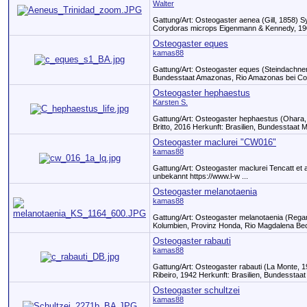
Walter
Gattung/Art: Osteogaster aenea (Gill, 1858) 
Corydoras microps Eigenmann & Kennedy, 190
Osteogaster eques
kamas88
Gattung/Art: Osteogaster eques (Steindachner
Bundesstaat Amazonas, Rio Amazonas bei Cod
Osteogaster hephaestus
Karsten S.
Gattung/Art: Osteogaster hephaestus (Ohara,
Britto, 2016 Herkunft: Brasilien, Bundesstaat Ma
Osteogaster maclurei "CW016"
kamas88
Gattung/Art: Osteogaster maclurei Tencatt e
unbekannt https:­/­/www­.l-w ...
Osteogaster melanotaenia
kamas88
Gattung/Art: Osteogaster melanotaenia (Reg
Kolumbien, Provinz Honda, Rio Magdalena Beck
Osteogaster rabauti
kamas88
Gattung/Art: Osteogaster rabauti (La Monte,
Ribeiro, 1942 Herkunft: Brasilien, Bundesstaat A
Osteogaster schultzei
kamas88