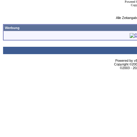
Powered 
Copy
Alle Zeitangab
Werbung
Powered by vBu
Copyright ©2000
©2003 - 2