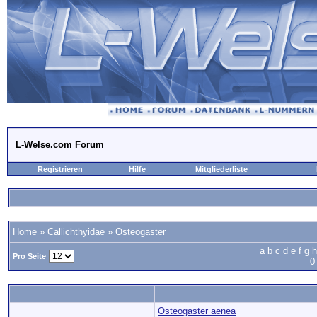
L-Welse.com Forum
Registrieren
Hilfe
Mitgliederliste
Home
»
Callichthyidae
»
Osteogaster
a
b
c
d
e
f
g
h
Pro Seite
0
Osteogaster aenea