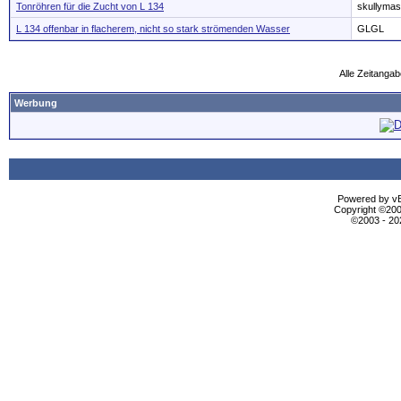
Tonröhren für die Zucht von L 134
skullymas
L 134 offenbar in flacherem, nicht so stark strömenden Wasser
GLGL
Alle Zeitangab
Werbung
Powered by vBu
Copyright ©2000
©2003 - 2