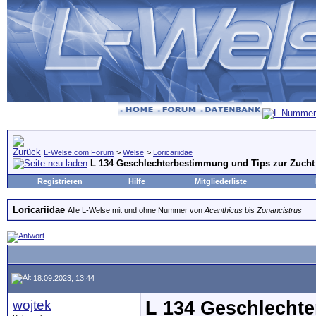
L-Welse.com Forum
>
Welse
>
Loricariidae
L 134 Geschlechterbestimmung und Tips zur Zucht
Registrieren
Hilfe
Mitgliederliste
Loricariidae
Alle L-Welse mit und ohne Nummer von
Acanthicus
bis
Zonancistrus
18.09.2023, 13:44
wojtek
L 134 Geschlecht