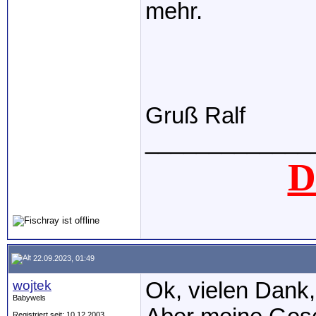
mehr.
Gruß Ralf
_____________
D
22.09.2023, 01:49
wojtek
Ok, vielen Dank,
Babywels
Registriert seit: 10.12.2003