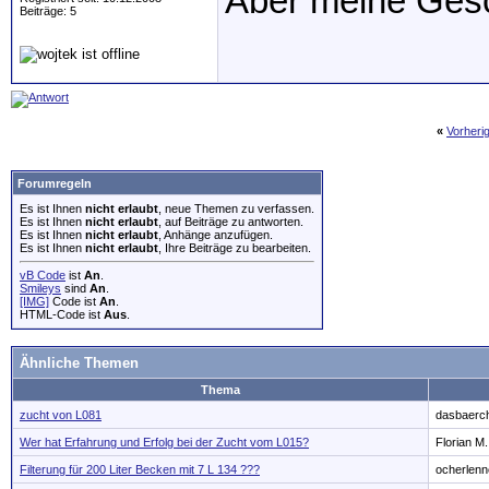
Aber meine Gesc
Beiträge: 5
«
Vorheri
Forumregeln
Es ist Ihnen
nicht erlaubt
, neue Themen zu verfassen.
Es ist Ihnen
nicht erlaubt
, auf Beiträge zu antworten.
Es ist Ihnen
nicht erlaubt
, Anhänge anzufügen.
Es ist Ihnen
nicht erlaubt
, Ihre Beiträge zu bearbeiten.
vB Code
ist
An
.
Smileys
sind
An
.
[IMG]
Code ist
An
.
HTML-Code ist
Aus
.
Ähnliche Themen
Thema
zucht von L081
dasbaerc
Wer hat Erfahrung und Erfolg bei der Zucht vom L015?
Florian M.
Filterung für 200 Liter Becken mit 7 L 134 ???
ocherlenn