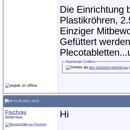
Die Einrichtung
Plastikröhren, 2
Einziger Mitbewo
Gefüttert werden
Plecotabletten..
Angehängte Grafiken
IMG-20230918-WA0035.jpg
(
21.09.2023, 18:53
Fischray
Hi
BSSW-Nord