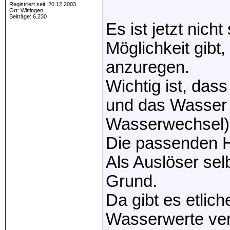
Registriert seit: 20.12.2003
Ort: Wittingen
Beiträge: 6.230
Es ist jetzt nich
Möglichkeit gibt
anzuregen.
Wichtig ist, das
und das Wasser e
Wasserwechsel) 
Die passenden H
Als Auslöser sel
Grund.
Da gibt es etlic
Wasserwerte ver