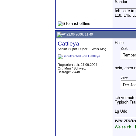
Sandor
__________
Ich halte i
L18, L46, L
22.06.2006, 11:49
Cattleya
Hallo
Zitat:
Senior-Super-Duper-L-Wels King
Tempera
Registriert seit: 27.09.2004
nein, eben n
Ort: Muri / Schweiz
Beiträge: 2.448
Zitat:
Der Jo
ich vermute
Typisch Frau
Lg Udo
__________
wer Schr
Welse.ch ,