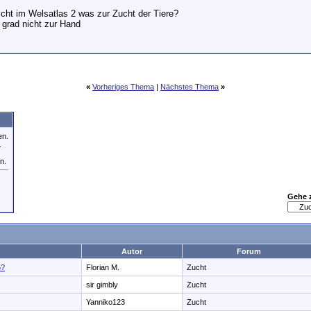
icht im Welsatlas 2 was zur Zucht der Tiere?
grad nicht zur Hand
«
Vorheriges Thema
|
Nächstes Thema
»
en.
.
n.
Gehe 
Autor
Forum
5?
Florian M.
Zucht
sir gimbly
Zucht
Yanniko123
Zucht