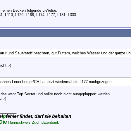
________
n meinen Becken folgende L-Welse:
81, L110, L129, L168, L174, L177, L181, L333
tur und Sauerstoff beachten, gut Füttern, weiches Wasser und der ganze übl
icht ;-)
hannes Leuenberger/CH hat jetzt wiedermal die L177 nachgezogen
 das wahr Top Secret und sollte noch nicht ausgeplappert werden.
 ;-)
________
ei
p
fehler findet, darf sie behalten
Die
Harnischwels Zuchtdatenbank