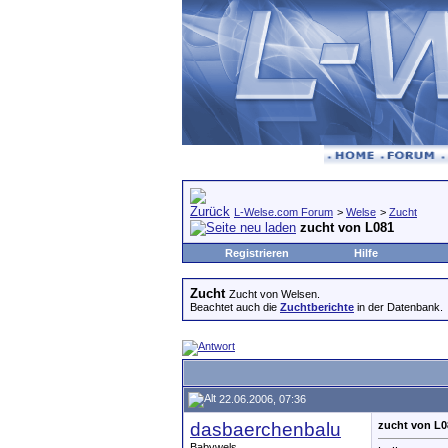
L-Welse.com Forum
>
Welse
>
Zucht
zucht von L081
Registrieren
Hilfe
Zucht
Zucht von Welsen.
Beachtet auch die
Zuchtberichte
in der Datenbank.
22.06.2006, 07:36
dasbaerchenbalu
zucht von L0
Babywels