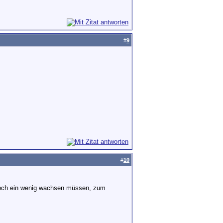
#
9
#
10
 noch ein wenig wachsen müssen, zum