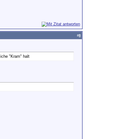
#
8
iche "Kram" halt