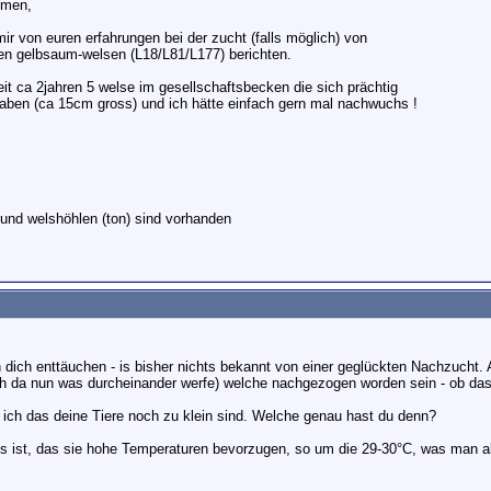
mmen,
mir von euren erfahrungen bei der zucht (falls möglich) von
n gelbsaum-welsen (L18/L81/L177) berichten.
eit ca 2jahren 5 welse im gesellschaftsbecken die sich prächtig
haben (ca 15cm gross) und ich hätte einfach gern mal nachwuchs !
 und welshöhlen (ton) sind vorhanden
 dich enttäuchen - is bisher nichts bekannt von einer geglückten Nachzucht. 
h da nun was durcheinander werfe) welche nachgezogen worden sein - ob da
ich das deine Tiere noch zu klein sind. Welche genau hast du denn?
s ist, das sie hohe Temperaturen bevorzugen, so um die 29-30°C, was man a