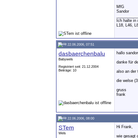
MfG
Sandor
__________
Ich halte i
L18, L46, L
22.06.2006, 07:51
dasbaerchenbalu
hallo sandor
Babywels
danke für de
Registriert seit: 21.12.2004
Beiträge: 10
also an der 
die welse (
gruss
frank
22.06.2006, 08:00
STem
Hi Frank,
Wels
wie gesagt 