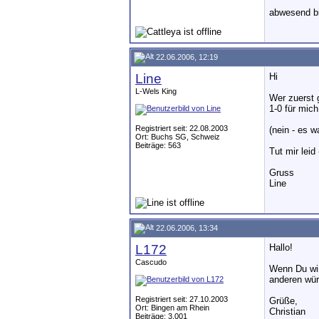
abwesend b
22.06.2006, 12:19
Line
Hi
L-Wels King
Wer zuerst 
1-0 für mich
Registriert seit: 22.08.2003
(nein - es w
Ort: Buchs SG, Schweiz
Beiträge: 563
Tut mir leid
Gruss
Line
22.06.2006, 13:34
L172
Hallo!
Cascudo
Wenn Du wir
anderen würd
Registriert seit: 27.10.2003
Grüße,
Ort: Bingen am Rhein
Christian
Beiträge: 3.001