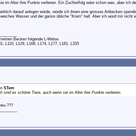
e im Alter ihre Punkte verlieren. Ein Zuchterfolg wäre schon was, aber ich de
irklich darauf anlegen würde, würde ich ihnen eine grosses Artbecken spendi
, weiches Wasser und der ganze übliche "Kram" halt
Aber ich würd mir nicht w
________
n meinen Becken folgende L-Welse:
81, L110, L129, L168, L174, L177, L181, L333
on
STem
h sind es schöne Tiere, auch wenn sie im Alter ihre Punkte verlieren.
 neu ???
________