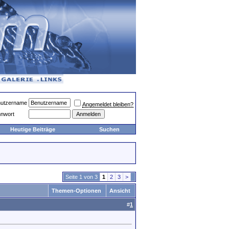
utzername
Angemeldet bleiben?
nwort
Heutige Beiträge
Suchen
Seite 1 von 3
1
2
3
>
Themen-Optionen
Ansicht
#
1