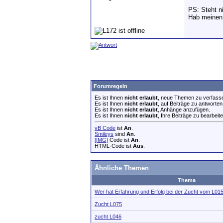
PS: Steht n
Hab meinen 
Forumregeln
Es ist Ihnen
nicht erlaubt
, neue Themen zu verfass
Es ist Ihnen
nicht erlaubt
, auf Beiträge zu antworten
Es ist Ihnen
nicht erlaubt
, Anhänge anzufügen.
Es ist Ihnen
nicht erlaubt
, Ihre Beiträge zu bearbeite
vB Code
ist
An
.
Smileys
sind
An
.
[IMG]
Code ist
An
.
HTML-Code ist
Aus
.
Ähnliche Themen
Thema
Wer hat Erfahrung und Erfolg bei der Zucht vom L01
Zucht L075
zucht L046