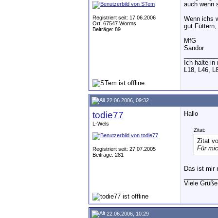
auch wenn si
Registriert seit: 17.06.2006
Wenn ichs w
Ort: 67547 Worms
gut Füttern
Beiträge: 89
MfG
Sandor
__________
Ich halte i
L18, L46, L
22.06.2006, 09:32
todie77
Hallo
L-Wels
Zitat:
Zitat v
Für mic
Registriert seit: 27.07.2005
Beiträge: 281
Das ist mir
__________
Viele Grüße
22.06.2006, 10:29