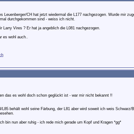
s Leuenberger/CH hat jetzt wiedermal die L177 nachgezogen. Wurde mir zuge
smal durchgekommen sind - weiss ich nicht.
r Larry Vires ? Er hat ja angeblich die L081 nachgezogen.
r es wohl auch..
ch
en das es wohl doch schon geglückt ist - war mir nicht bekannt !!
8/L85 behält wohl seine Färbung, der L81 aber wird soweit ich weis Schwarz/B
gesehen.
ch bin nun aber ruhig - ich rede mich gerade um Kopf und Kragen *gg*