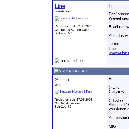
Line
Hi
L-Wels King
Der Johanne
Wieviel die
Registriert seit: 22.08.2003
Erwähnen wi
Ort: Buchs SG, Schweiz
Beiträge: 563
Aber das wa
Gruss
Line
www.welse.
22.06.2006, 10:39
STem
Hi,
Wels
@Line
Gut zu wiss
Registriert seit: 17.06.2006
@Todi77
Ort: 67547 Worms
Also der L1
Beiträge: 89
von denen 
Am besten i
MfG