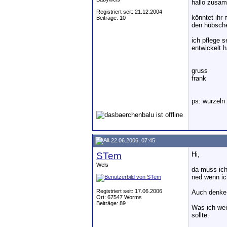
hallo zusa
Registriert seit: 21.12.2004
könntet ihr 
Beiträge: 10
den hübsche
ich pflege s
entwickelt 
gruss
frank
ps: wurzeln
22.06.2006, 07:45
STem
Hi,
Wels
da muss ich
ned wenn ic
Registriert seit: 17.06.2006
Auch denke 
Ort: 67547 Worms
Beiträge: 89
Was ich wei
sollte.