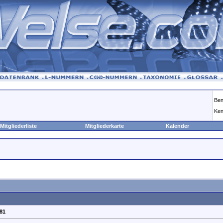
Ben
Ken
Mitgliederliste
Mitgliederkarte
Kalender
81