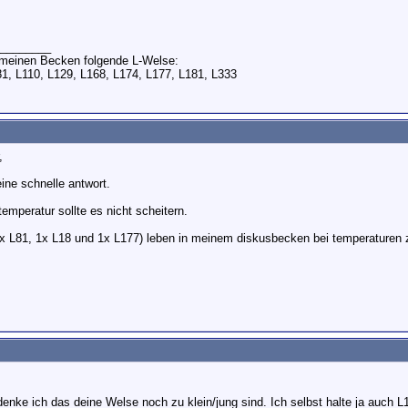
________
n meinen Becken folgende L-Welse:
81, L110, L129, L168, L174, L177, L181, L333
,
ine schnelle antwort.
temperatur sollte es nicht scheitern.
3x L81, 1x L18 und 1x L177) leben in meinem diskusbecken bei temperaturen 
denke ich das deine Welse noch zu klein/jung sind. Ich selbst halte ja auch L