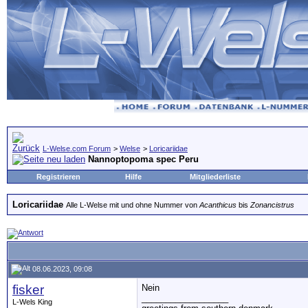
L-Welse.com Forum
>
Welse
>
Loricariidae
Nannoptopoma spec Peru
Registrieren
Hilfe
Mitgliederliste
Loricariidae
Alle L-Welse mit und ohne Nummer von
Acanthicus
bis
Zonancistrus
08.06.2023, 09:08
fisker
Nein
__________________
L-Wels King