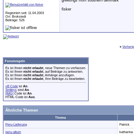
greetings from southern denmark
fisker
Registriert seit: 11.04.2003
Ort: Brokstedt
Beiträge: 526
«
Vorheri
Forumregeln
Es ist Ihnen
nicht erlaubt
, neue Themen zu verfassen.
Es ist Ihnen
nicht erlaubt
, auf Beiträge zu antworten.
Es ist Ihnen
nicht erlaubt
, Anhänge anzufügen.
Es ist Ihnen
nicht erlaubt
, Ihre Beiträge zu bearbeiten.
vB Code
ist
An
.
Smileys
sind
An
.
[IMG]
Code ist
An
.
HTML-Code ist
Aus
.
Ähnliche Themen
Thema
Peru-Lieferung
Patrick.
peru-altum
katharina