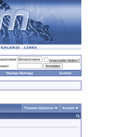
utzername
Angemeldet bleiben?
nwort
Heutige Beiträge
Suchen
Themen-Optionen
Ansicht
#
1