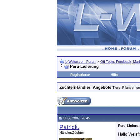
L-Welse.com Forum
>
Off Topic, Feedback, Markt
Peru-Lieferung
Registrieren
Hilfe
Züchter/Händler: Angebote
Tiere, Pflanzen 
11.08.2007, 20:45
Patrick.
Peru-Lieferu
Händler/Züchter
Hallo Welsf