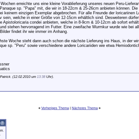
 Wochen erreichte uns eine kleine Vorablieferung unseres neuen Peru-Liefe
 Panaque sp. "Papa" mit, die wir in 18-22cm & 25-26cm anbieten können. Die 
i keinem einzigen Exemplar abgebrochen. Für alle Freunde der loricariinen Lor
iv sein, welche in einer Größe von 12-15cm erhältlich sind. Desweiteren dürfe
 Apistoloricaria condei anbieten, welche in 8-9cm & 10-12cm ab sofort erhältli
und stehen hervorragend im Futter. Eine zweifache Wurmkur wurde wie bei alle
Bilder findet ihr wie immer im Anhang.
hste Woche steht dann auch schon die nächste Lieferung ins Haus, in der w
que sp. "Peru" sowie verschiedene andere Loricariiden wie etwa Hemiodontic
issner
atics
Patrick. (12.02.2010 um
13:38
Uhr).
«
Vorheriges Thema
|
Nächstes Thema
»
en.
.