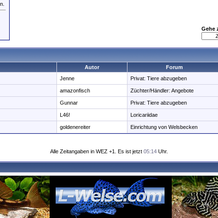
n.
Gehe 
Autor
Forum
Jenne
Privat: Tiere abzugeben
amazonfisch
Züchter/Händler: Angebote
Gunnar
Privat: Tiere abzugeben
L46!
Loricariidae
goldenereiter
Einrichtung von Welsbecken
Alle Zeitangaben in WEZ +1. Es ist jetzt
05:14
Uhr.