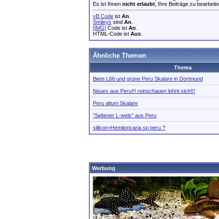
Es ist Ihnen
nicht erlaubt
, Ihre Beiträge zu bearbeite
vB Code
ist
An
.
Smileys
sind
An
.
[IMG]
Code ist
An
.
HTML-Code ist
Aus
.
Ähnliche Themen
Thema
Biete L66 und grüne Peru Skalare in Dortmund
Neues aus Peru!!! reinschauen lohnt sich!!!
Peru altum Skalare
"Seltener L-wels" aus Peru
silikon+Hemiloricaria sp peru ?
Werbung