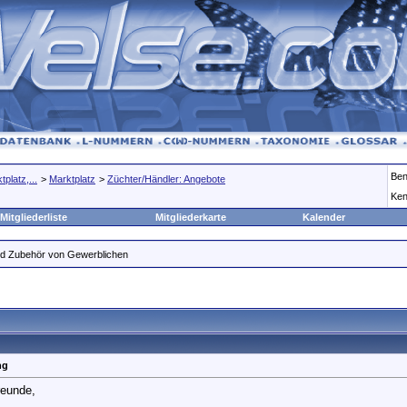
Ben
platz,...
>
Marktplatz
>
Züchter/Händler: Angebote
Ken
Mitgliederliste
Mitgliederkarte
Kalender
und Zubehör von Gewerblichen
ng
reunde,