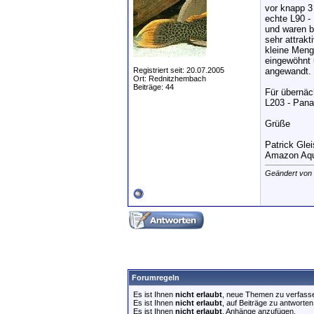
vor knapp 3
echte L90 -
und waren be
sehr attrakt
kleine Menge
eingewöhnt 
Registriert seit: 20.07.2005
angewandt. 
Ort: Rednitzhembach
Beiträge: 44
Für übernäc
L203 - Pana
Grüße
Patrick Gle
Amazon Aqu
Geändert von 
Forumregeln
Es ist Ihnen
nicht erlaubt
, neue Themen zu verfass
Es ist Ihnen
nicht erlaubt
, auf Beiträge zu antworten
Es ist Ihnen
nicht erlaubt
, Anhänge anzufügen.