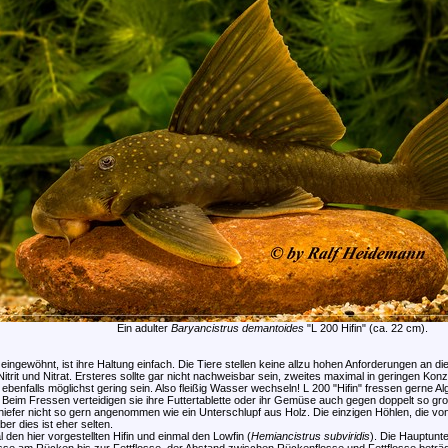
Ein adulter
Baryancistrus demantoides
"L 200 Hifin" (ca. 22 cm).
eingewöhnt, ist ihre Haltung einfach. Die Tiere stellen keine allzu hohen Anforderungen an die
itrit und Nitrat. Ersteres sollte gar nicht nachweisbar sein, zweites maximal in geringen Kon
ebenfalls möglichst gering sein. Also fleißig Wasser wechseln! L 200 "Hifin" fressen gerne A
 Beim Fressen verteidigen sie ihre Futtertablette oder ihr Gemüse auch gegen doppelt so g
efer nicht so gern angenommen wie ein Unterschlupf aus Holz. Die einzigen Höhlen, die v
er dies ist eher selten.
l den hier vorgestellten Hifin und einmal den Lowfin (
Hemiancistrus subviridis
). Die Hauptun