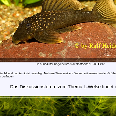
Ein subadulter
Baryancistrus demantoides
"L 200 Hifin".
ier bildend und territorial veranlagt. Mehrere Tiere in einem Becken mit ausreichender Größe s
 vorfinden.
Das Diskussionsforum zum Thema L-Welse findet 