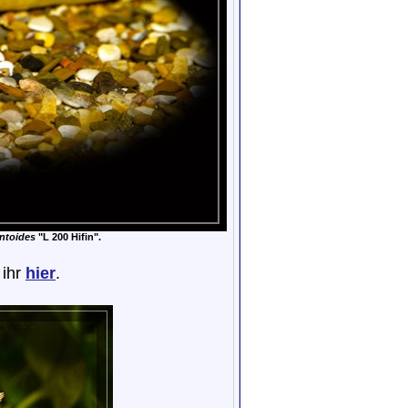
ntoides
"L 200 Hifin".
 ihr
hier
.