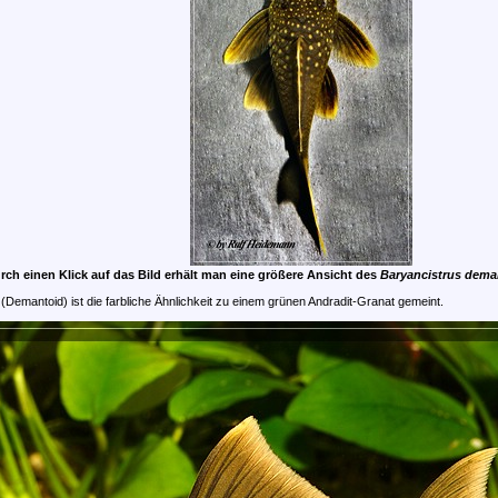
rch einen Klick auf das Bild erhält man eine größere Ansicht des
Baryancistrus dema
(Demantoid) ist die farbliche Ähnlichkeit zu einem grünen Andradit-Granat gemeint.