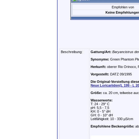
Empfohlen von
Keine Empfehlunge
Beschreibung:
Gattung/Art:
Baryancistrus de
Synonyme:
Green Phantom Ple
Herkunft:
oberer Rio Orinoco, 
Vorgestellt:
DATZ 09/1995
Die Original-Vorstellung diese
Neue Loricariiden(L 199 - L 2
Größe:
ca. 20 cm, teilweise au
Wasserwerte:
T: 24 - 29° C
pH: 5,5 - 7,5
KH: 0 - 5° dH
GH: 0 - 10° dH
Leitfähigkeit: 10 - 330 µS/cm
Empfohlene Beckengröße:
ab