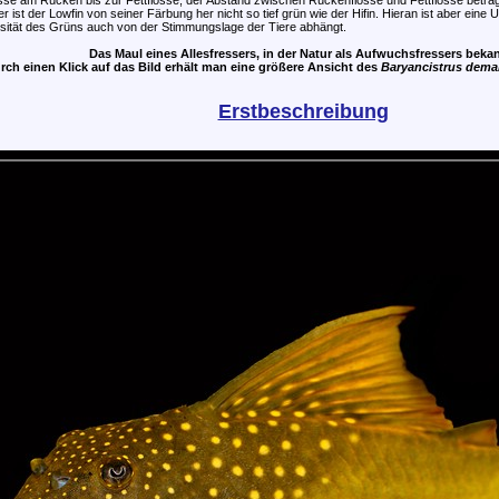
am Rücken bis zur Fettflosse, der Abstand zwischen Rückenflosse und Fettflosse beträgt be
er ist der Lowfin von seiner Färbung her nicht so tief grün wie der Hifin. Hieran ist aber eine
nsität des Grüns auch von der Stimmungslage der Tiere abhängt.
Das Maul eines Allesfressers, in der Natur als Aufwuchsfressers bekan
rch einen Klick auf das Bild erhält man eine größere Ansicht des
Baryancistrus dema
Erstbeschreibung