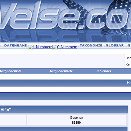
Ben
Ken
Mitgliederliste
Mitgliederkarte
Kalender
H
Hifin"
Gesehen
86380