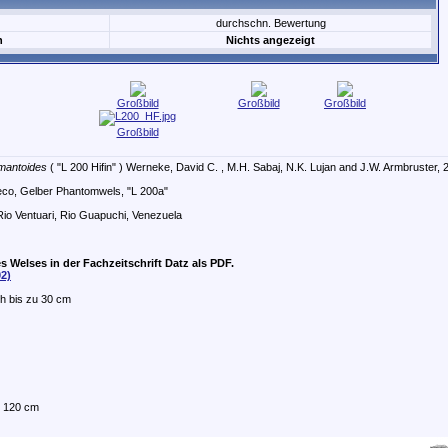
durchschn. Bewertung
n
Nichts angezeigt
Großbild
Großbild
Großbild
Großbild
mantoides
( "L 200 Hifin" ) Werneke, David C. , M.H. Sabaj, N.K. Lujan and J.W. Armbruster, 
co, Gelber Phantomwels, "L 200a"
Rio Ventuari, Rio Guapuchi, Venezuela
s Welses in der Fachzeitschrift Datz als PDF.
02)
ch bis zu 30 cm
 120 cm