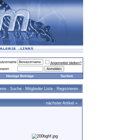
utzername
Angemeldet bleiben?
nwort
Heutige Beiträge
Suchen
ome
·
Suche
·
Mitglieder Liste
·
Registrieren
·
nächster Artikel
»