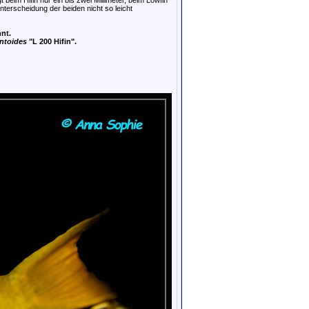
im Hifin nur ein bis zwei Millimeter, beim Lowfin
 Unterscheidung der beiden nicht so leicht
nt.
ntoides
"L 200 Hifin".