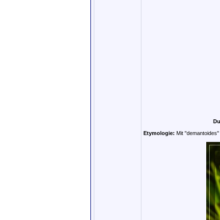
Du
Etymologie:
Mit "demantoides" 