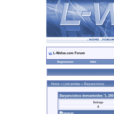
L-Welse.com Forum
Registrieren
Hilfe
Home
»
Loricariidae
»
Baryancistrus
Baryancistrus demantoides "L 200 
Beiträge
0