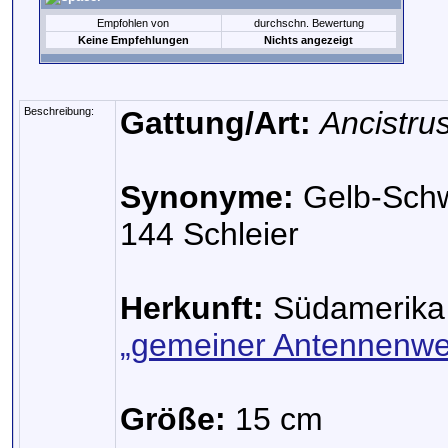
Empfohlen von
durchschn. Bewertung
Keine Empfehlungen
Nichts angezeigt
Beschreibung:
Gattung/Art:
Ancistru
Synonyme:
Gelb-Schw
144 Schleier
Herkunft:
Südamerika 
„gemeiner Antennenwe
Größe:
15 cm