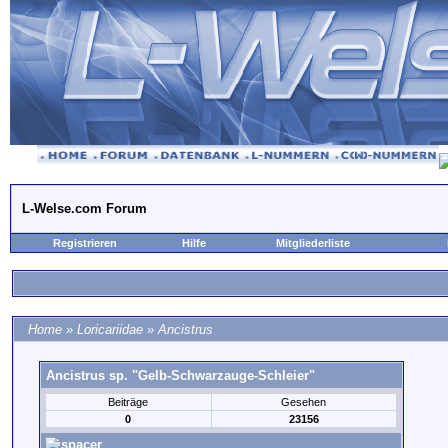
L-Welse.com Forum
Registrieren
Hilfe
Mitgliederliste
Home
»
Loricariidae
»
Ancistrus
Ancistrus sp. "Gelb-Schwarzauge-Schleier"
Beiträge
Gesehen
0
23156