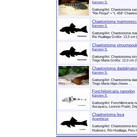
Karsten S.
Gattung/Art: Chaetostoma sa
"Rio Pisqui" = "L 456" Chaetos
Chaetostoma marmoresc
Karsten S.
Gattung/Art: Chaetostoma ma
Rio Huallaga Größe: 13,5 cm (
Chaetostoma stroumpoul
Karsten S.
Gattung/Art: Chaetostoma str
Tingo Maria Größe: 12,0 cm (S
Chaetostoma daidalmato
Karsten S.
Gattung/Art: Chaetostoma dai
Tingo Maria https:­/­/www ...
Fonchiiloricaria nanodon
Karsten S.
Gattung/Art: Fonchiiloricaria
Aucayacu, Leoncio Prado, Dep
Chaetostoma lexa
Acanthicus
Gattung/Art: Chaetostoma lex
Huánuco, Río Huallaga, Peru 