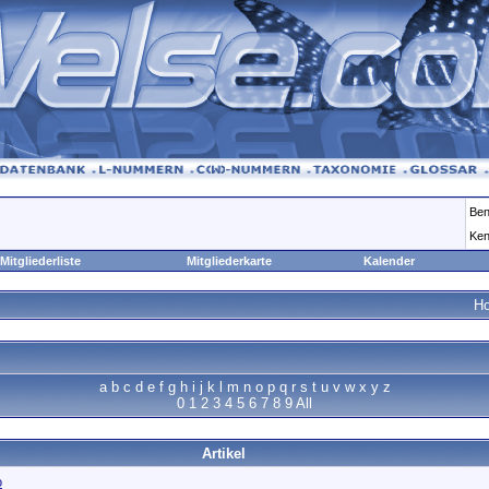
Ben
Ken
Mitgliederliste
Mitgliederkarte
Kalender
H
a
b
c
d
e
f
g
h
i
j
k
l
m
n
o
p
q
r
s
t
u
v
w
x
y
z
0
1
2
3
4
5
6
7
8
9
All
Artikel
o