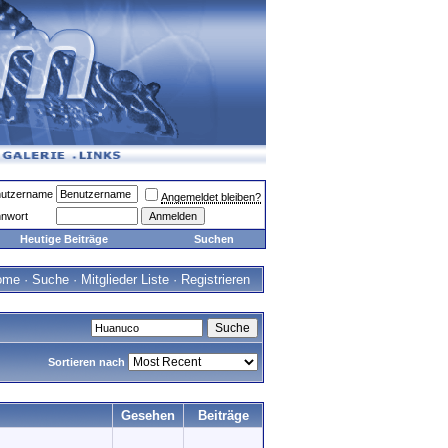
utzername
Angemeldet bleiben?
nwort
Heutige Beiträge
Suchen
ome
·
Suche
·
Mitglieder Liste
·
Registrieren
Sortieren nach
Gesehen
Beiträge