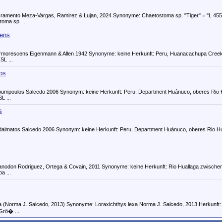
cramento Meza-Vargas, Ramirez & Lujan, 2024 Synonyme: Chaetostoma sp. "Tiger" = "L 45
toma sp. ...
ens
rmorescens Eigenmann & Allen 1942 Synonyme: keine Herkunft: Peru, Huanacachupa Creek
SL ...
os
oumpoulos Salcedo 2006 Synonym: keine Herkunft: Peru, Department Huánuco, oberes Rio 
L ...
s
dalmatos Salcedo 2006 Synonym: keine Herkunft: Peru, Department Huánuco, oberes Rio Hu
 nanodon Rodriguez, Ortega & Covain, 2011 Synonyme: keine Herkunft: Rio Huallaga zwischen
a ...
a (Norma J. Salcedo, 2013) Synonyme: Loraxichthys lexa Norma J. Salcedo, 2013 Herkunft:
Grö� ...