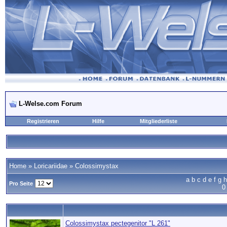
L-Welse.com Forum
Registrieren
Hilfe
Mitgliederliste
Home
»
Loricariidae
»
Colossimystax
a
b
c
d
e
f
g
h
Pro Seite
0
Colossimystax pectegenitor "L 261"