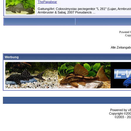
ThePapabear
Gattung/Art: Colossimystax pectegenitor "L 261" (Lujan, Armbrus
Armbruster & Sabaj, 2007 Pseudancis ...
Powered 
Copy
Alle Zeitangab
Werbung
Powered by vBu
Copyright ©2000
©2003 - 2