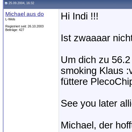
25.09.2004, 16:32
Michael aus do
Hi Indi !!!
L-Wels
Registriert seit: 26.10.2003
Beiträge: 427
Ist zwaaaar nicht
Um dich zu 56.2
smoking Klaus :v
füttere PlecoCh
See you later all
Michael, der hof