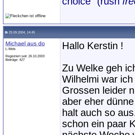
choice" (rush
fre
25.09.2004, 14:45
Michael aus do
Hallo Kerstin !
L-Wels
Registriert seit: 26.10.2003
Beiträge: 427
Zu Welke geh ic
Wilhelmi war ic
Grossen leider n
aber eher dünne 
halt auch so au
schon ein paar 