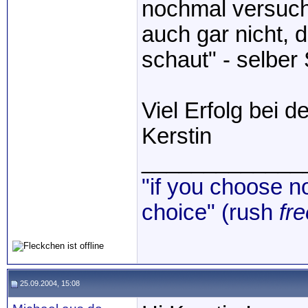
nochmal versucht.
auch gar nicht,
schaut" - selber
Viel Erfolg bei 
Kerstin
_____________
"if you choose no
choice" (rush
fre
25.09.2004, 15:08