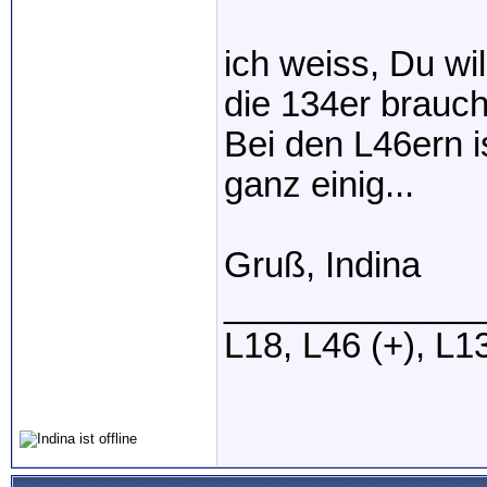
ich weiss, Du wil
die 134er brauc
Bei den L46ern i
ganz einig...
Gruß, Indina
_____________
L18, L46 (+), L1