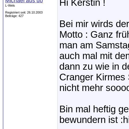
Michael aus do
Hi Kerstin !
L-Wels
Registriert seit: 26.10.2003
Beiträge: 427
Bei mir wirds d
Motto : Ganz frü
man am Samstag
auch mal mit dem
dann zu wie in d
Cranger Kirmes 
nicht mehr sooo
Bin mal heftig g
bewundern ist :hi