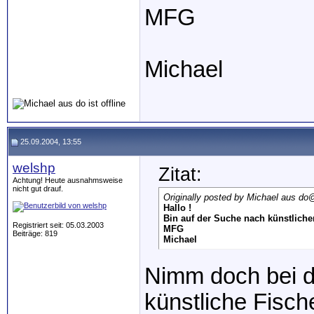
MFG
Michael
25.09.2004, 13:55
welshp
Zitat:
Achtung! Heute ausnahmsweise
nicht gut drauf.
Originally posted by Michael aus do
@
Hallo !
Bin auf der Suche nach künstlich
Registriert seit: 05.03.2003
MFG
Beiträge: 819
Michael
Nimm doch bei d
künstliche Fische