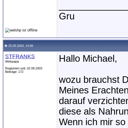
_____________
Gru
25.09.2004, 14:06
STFRANKS
Hallo Michael,
Welspapa
Registriert seit: 02.08.2003
Beiträge: 172
wozu brauchst D
Meines Erachtens
darauf verzichte
diese als Nahru
Wenn ich mir so 