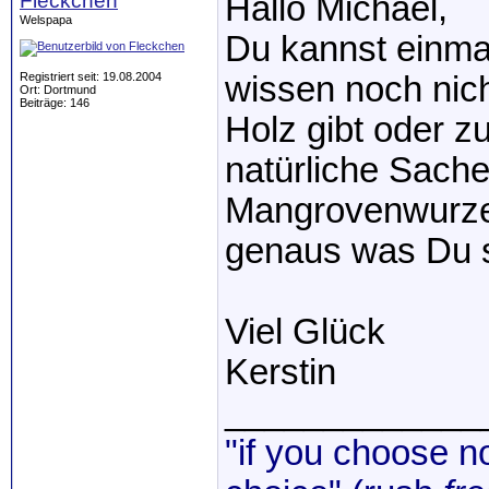
Fleckchen
Hallo Michael,
Welspapa
Du kannst einmal
Registriert seit: 19.08.2004
wissen noch nic
Ort: Dortmund
Beiträge: 146
Holz gibt oder z
natürliche Sache
Mangrovenwurzel
genaus was Du s
Viel Glück
Kerstin
_____________
"if you choose no