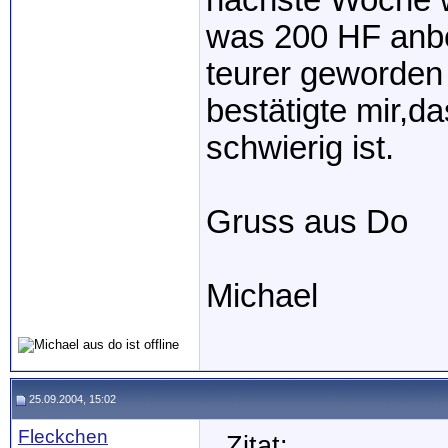
nächste Woche we
was 200 HF anbe
teurer geworden 
bestätigte mir,da
schwierig ist.
Gruss aus Do
Michael
25.09.2004, 15:02
Fleckchen
Zitat: