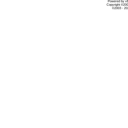
Powered by vBu
Copyright ©2000
©2003 - 2