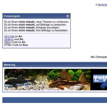
«
Vorheri
Forumregeln
Es ist Ihnen
nicht erlaubt
, neue Themen zu verfassen.
Es ist Ihnen
nicht erlaubt
, auf Beiträge zu antworten.
Es ist Ihnen
nicht erlaubt
, Anhänge anzufügen.
Es ist Ihnen
nicht erlaubt
, Ihre Beiträge zu bearbeiten.
vB Code
ist
An
.
Smileys
sind
An
.
[IMG]
Code ist
An
.
HTML-Code ist
Aus
.
Alle Zeitangab
Werbung