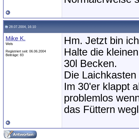
28.07.2004, 16:10
Mike K.
Hm. Jetzt bin ich
Wels
Halte die kleinen
Registriert seit: 06.06.2004
Beiträge: 83
30l Becken.
Die Laichkasten 
Im 30'er klappt 
problemlos wen
das Füttern wegl