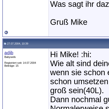
Was sagt ihr da
Gruß Mike
27.07.2004, 10:39
adib
Hi Mike! :hi:
Babywels
Wie alt sind dei
Registriert seit: 14.07.2004
Beiträge: 15
wenn sie schon e
schon umsetzen.
groß sein(40L).
Dann nochmal gut
Normalerweise so