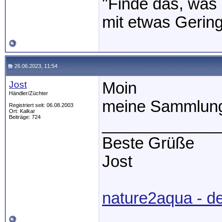
"Finde das, was 
mit etwas Gerin
26.06.2023, 11:54
Jost
Moin
Händler/Züchter
meine Sammlung 
Registriert seit: 06.08.2003
Ort: Kalkar
Beiträge: 724
_____________
Beste Grüße
Jost
nature2aqua - d