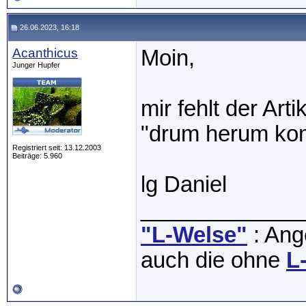
26.06.2023, 16:18
Acanthicus
Moin,
Junger Hupfer
mir fehlt der Art
"drum herum ko
Registriert seit: 13.12.2003
Beiträge: 5.960
lg Daniel
_____________
"L-Welse"
: Ange
auch die ohne
L