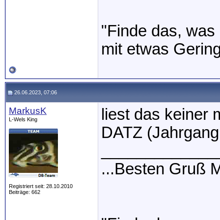
"Finde das, was 
mit etwas Gerin
26.06.2023, 07:06
MarkusK
liest das keiner
L-Wels King
DATZ (Jahrgang 
_____________
...Besten Gruß
Registriert seit: 28.10.2010
Beiträge: 662