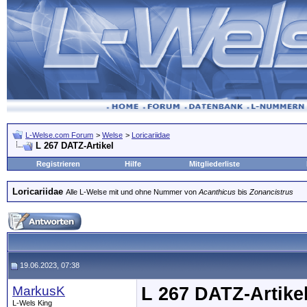
L-Welse.com Forum
>
Welse
>
Loricariidae
L 267 DATZ-Artikel
Registrieren
Hilfe
Mitgliederliste
Loricariidae
Alle L-Welse mit und ohne Nummer von
Acanthicus
bis
Zonancistrus
19.06.2023, 07:38
MarkusK
L 267 DATZ-Artike
L-Wels King