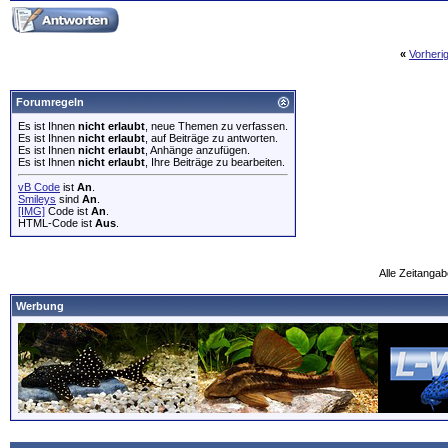
«
Vorheri
Forumregeln
Es ist Ihnen
nicht erlaubt
, neue Themen zu verfassen.
Es ist Ihnen
nicht erlaubt
, auf Beiträge zu antworten.
Es ist Ihnen
nicht erlaubt
, Anhänge anzufügen.
Es ist Ihnen
nicht erlaubt
, Ihre Beiträge zu bearbeiten.
vB Code
ist
An
.
Smileys
sind
An
.
[IMG]
Code ist
An
.
HTML-Code ist
Aus
.
Alle Zeitangab
Werbung