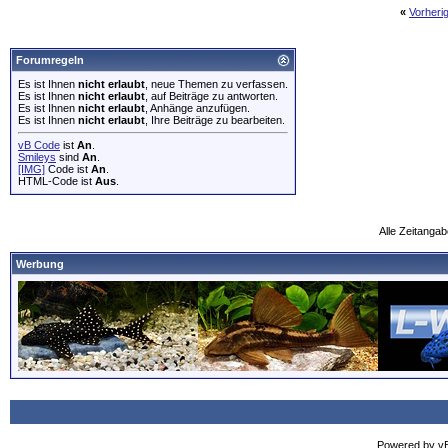
«
Vorheri
Forumregeln
Es ist Ihnen
nicht erlaubt
, neue Themen zu verfassen.
Es ist Ihnen
nicht erlaubt
, auf Beiträge zu antworten.
Es ist Ihnen
nicht erlaubt
, Anhänge anzufügen.
Es ist Ihnen
nicht erlaubt
, Ihre Beiträge zu bearbeiten.
vB Code
ist
An
.
Smileys
sind
An
.
[IMG]
Code ist
An
.
HTML-Code ist
Aus
.
Alle Zeitangab
Werbung
Powered by vBu