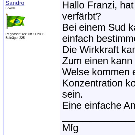
Sandro
Hallo Franzi, ha
L-Wels
verfärbt?
Bei einem Sud k
Registriert seit: 08.11.2003
einfach bestimm
Beiträge: 225
Die Wirkkraft ka
Zum einen kann 
Welse kommen eh
Konzentration k
sein.
Eine einfache A
_____________
Mfg