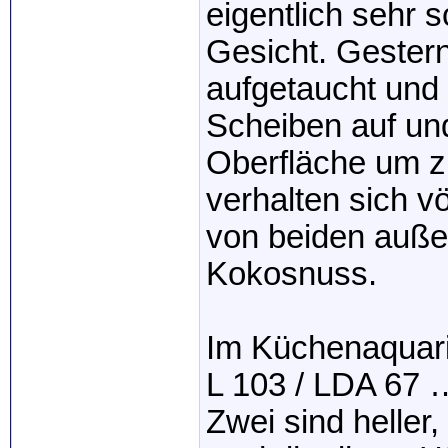
eigentlich sehr 
Gesicht. Gestern 
aufgetaucht und
Scheiben auf un
Oberfläche um zb
verhalten sich vö
von beiden außer
Kokosnuss.
Im Küchenaquari
L 103 / LDA 67 …
Zwei sind heller,