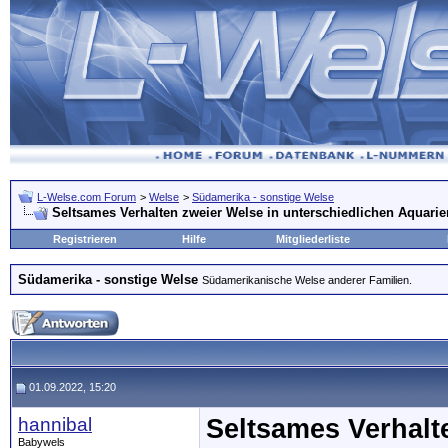
L-Welse.com Forum
>
Welse
>
Südamerika - sonstige Welse
Seltsames Verhalten zweier Welse in unterschiedlichen Aquarie
Registrieren
Hilfe
Mitgliederliste
Südamerika - sonstige Welse
Südamerikanische Welse anderer Familien.
01.09.2022, 15:20
hannibal
Seltsames Verhalt
Babywels