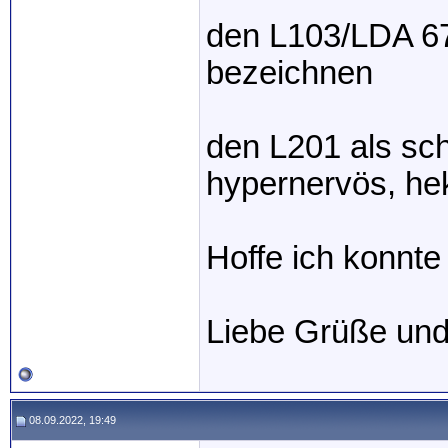
den L103/LDA 67
bezeichnen
den L201 als sch
hypernervös, he
Hoffe ich konnte
Liebe Grüße und
08.09.2022, 19:49