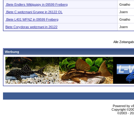
.Biete Endlers Wildguppy in 09599 Freiberg
Gnatho
.Biete C.weitzmani Gruppe in 26122 OL
Joern
.Biete L401 WFNZ in 09599 Freiberg
Gnatho
Biete Corydoras weitzmani in 26122
Joern
Alle Zeitangab
Werbung
Powered by vBu
Copyright ©2000
©2003 - 2