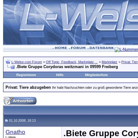
L-Welse.com Forum
>
Off Topic, Feedback, Marktplatz,...
>
Marktplatz
>
Privat: Ti
.Biete Gruppe Corydoras weitzmani in 09599 Freiberg
Registrieren
Hilfe
Mitgliederliste
Privat: Tiere abzugeben
Ihr habt Nachzuchten oder zu groß gewordene Tiere anzubi
01.10.2008, 18:13
Gnatho
.Biete Gruppe Cor
L-Wels