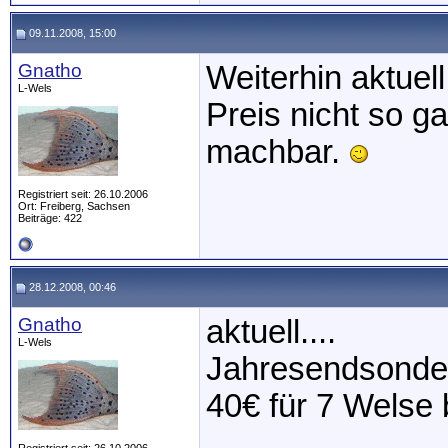
09.11.2008, 15:00
Gnatho
Weiterhin aktuell
L-Wels
Preis nicht so g
machbar.
Registriert seit: 26.10.2006
Ort: Freiberg, Sachsen
Beiträge: 422
28.12.2008, 00:46
Gnatho
aktuell....
L-Wels
Jahresendsonder
40€ für 7 Welse 