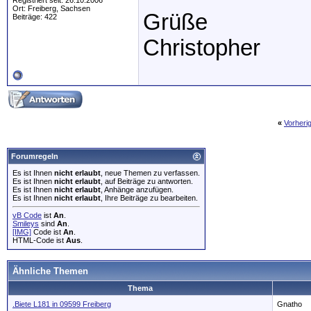
Registriert seit: 26.10.2006
Ort: Freiberg, Sachsen
Grüße
Beiträge: 422
Christopher
«
Vorheri
Forumregeln
Es ist Ihnen
nicht erlaubt
, neue Themen zu verfassen.
Es ist Ihnen
nicht erlaubt
, auf Beiträge zu antworten.
Es ist Ihnen
nicht erlaubt
, Anhänge anzufügen.
Es ist Ihnen
nicht erlaubt
, Ihre Beiträge zu bearbeiten.
vB Code
ist
An
.
Smileys
sind
An
.
[IMG]
Code ist
An
.
HTML-Code ist
Aus
.
Ähnliche Themen
Thema
.Biete L181 in 09599 Freiberg
Gnatho