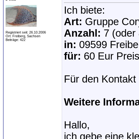
Ich biete:
Art:
Gruppe Cor
Anzahl:
7 (oder 
Registriert seit: 26.10.2006
Ort: Freiberg, Sachsen
Beiträge: 422
in:
09599 Freibe
für:
60 Eur Prei
Für den Kontakt 
Weitere Inform
Hallo,
ich gebe eine k