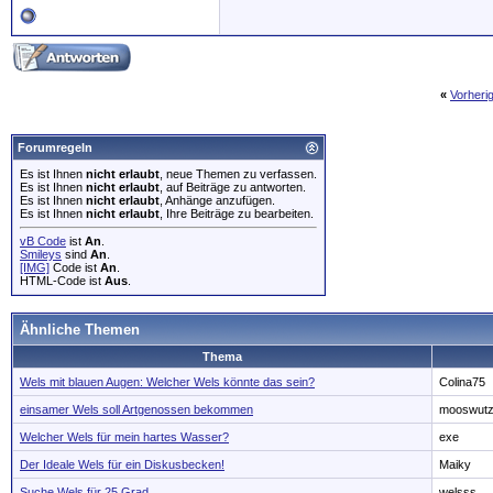
«
Vorheri
Forumregeln
Es ist Ihnen
nicht erlaubt
, neue Themen zu verfassen.
Es ist Ihnen
nicht erlaubt
, auf Beiträge zu antworten.
Es ist Ihnen
nicht erlaubt
, Anhänge anzufügen.
Es ist Ihnen
nicht erlaubt
, Ihre Beiträge zu bearbeiten.
vB Code
ist
An
.
Smileys
sind
An
.
[IMG]
Code ist
An
.
HTML-Code ist
Aus
.
Ähnliche Themen
Thema
Wels mit blauen Augen: Welcher Wels könnte das sein?
Colina75
einsamer Wels soll Artgenossen bekommen
mooswut
Welcher Wels für mein hartes Wasser?
exe
Der Ideale Wels für ein Diskusbecken!
Maiky
Suche Wels für 25 Grad
welsss