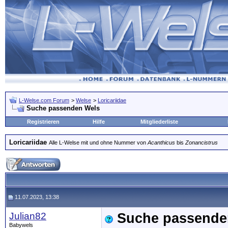
L-Welse.com Forum
>
Welse
>
Loricariidae
Suche passenden Wels
Registrieren
Hilfe
Mitgliederliste
Loricariidae
Alle L-Welse mit und ohne Nummer von
Acanthicus
bis
Zonancistrus
11.07.2023, 13:38
Julian82
Suche passende
Babywels