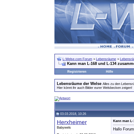
L-Welse.com Forum
>
Lebensräume
>
Lebensrä
Kann man L-168 und L-134 zusamme
Registrieren
Hilfe
Lebensräume der Welse
Alles zu den Lebens
Hier könnt ihr auch Bilder eurer Welsbecken zeigen!
03.03.2018, 10:26
Herxheimer
Kann man L-
Babywels
Hallo Forum