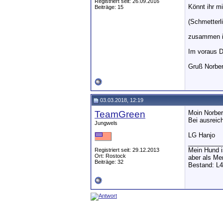
Registriert seit: 26.09.2016
Könnt ihr m
Beiträge: 15
(Schmetterl
zusammen i
Im voraus 
Gruß Norber
03.03.2018, 12:19
TeamGreen
Moin Norber
Bei ausreic
Jungwels
LG Hanjo
__________
Mein Hund i
Registriert seit: 29.12.2013
Ort: Rostock
aber als Me
Beiträge: 32
Bestand: L4