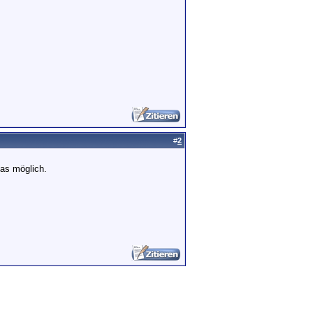
#
2
as möglich.