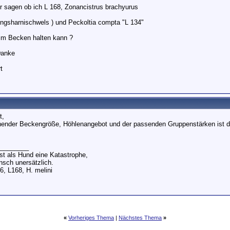
ir sagen ob ich L 168, Zonancistrus brachyurus
ingsharnischwels ) und Peckoltia compta "L 134"
m Becken halten kann ?
Danke
t
t,
hender Beckengröße, Höhlenangebot und der passenden Gruppenstärken ist d
________
st als Hund eine Katastrophe,
nsch unersätzlich.
6, L168, H. melini
«
Vorheriges Thema
|
Nächstes Thema
»