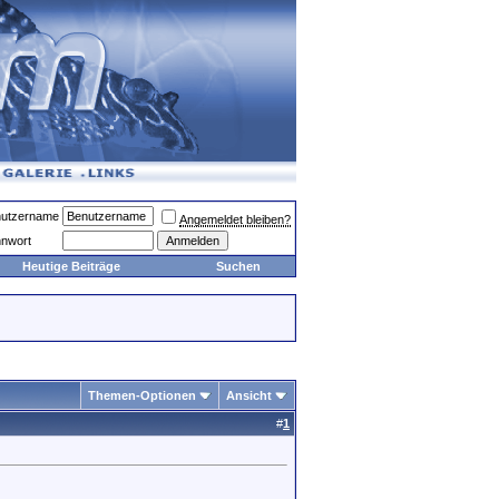
utzername
Angemeldet bleiben?
nwort
Heutige Beiträge
Suchen
Themen-Optionen
Ansicht
#
1