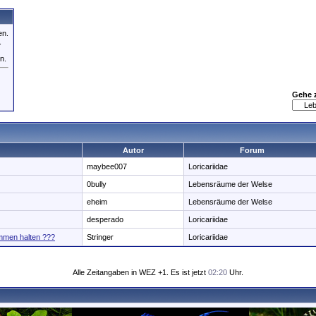
en.
.
n.
Gehe 
Autor
Forum
maybee007
Loricariidae
0bully
Lebensräume der Welse
eheim
Lebensräume der Welse
desperado
Loricariidae
mmen halten ???
Stringer
Loricariidae
Alle Zeitangaben in WEZ +1. Es ist jetzt
02:20
Uhr.