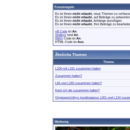
Forumregeln
Es ist Ihnen
nicht erlaubt
, neue Themen zu verfass
Es ist Ihnen
nicht erlaubt
, auf Beiträge zu antworten
Es ist Ihnen
nicht erlaubt
, Anhänge anzufügen.
Es ist Ihnen
nicht erlaubt
, Ihre Beiträge zu bearbeite
vB Code
ist
An
.
Smileys
sind
An
.
[IMG]
Code ist
An
.
HTML-Code ist
Aus
.
Ähnliche Themen
Thema
L200 mit L181 zusammen halten
Zusammen halten?
L66 und L260 zusammen halten?
Kann ich die zusammen halten?
Glyptoperichthys joselimaianus L001 und L134 zusa
Werbung