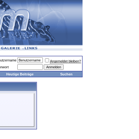
utzername
Angemeldet bleiben?
nwort
Heutige Beiträge
Suchen