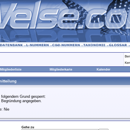
Ben
Ken
Mitgliederliste
Mitgliederkarte
Kalender
itteilung
 folgendem Grund gesperrt:
e Begründung angegeben.
e: Nie
Gehe zu