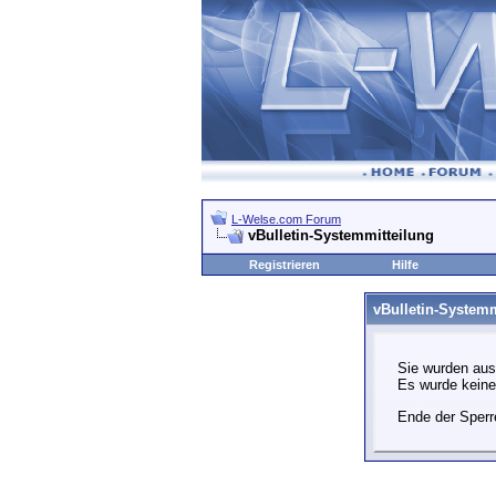
L-Welse.com Forum
vBulletin-Systemmitteilung
Registrieren
Hilfe
vBulletin-Systemm
Sie wurden aus
Es wurde kein
Ende der Sperr