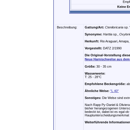
Empf
Keine E
Beschreibung:
Gattung/Art:
Cteniloricaria
sp. 
Synonyme:
Harttia
sp.,
Oxylori
Herkunft:
Rio Araguari, Amapa, 
Vorgestellt:
DATZ 2/1990
Die Original-Vorstellung diese
Neue Harnischwelse aus dem 
Größe:
30 - 35 cm
Wasserwerte:
T: 25 - 28°C
Empfohlene Beckengröße:
ab
Ähnliche Welse:
"L 40"
Sonstiges:
Die Welse sind extr
Nach Rapp Py-Daniel & Oliviera
bisher herangezogenen Untersch
bedeckt ist, dabei ist es egal o
Hauptunterscheidungsmerkmal
Weiterführende Informatione