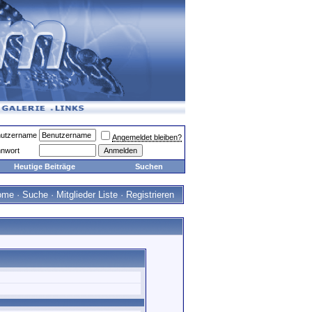
utzername
Angemeldet bleiben?
nwort
Heutige Beiträge
Suchen
ome
·
Suche
·
Mitglieder Liste
·
Registrieren