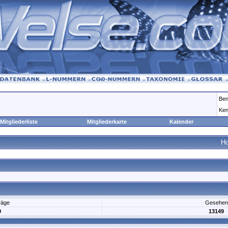
Ben
Ken
Mitgliederliste
Mitgliederkarte
Kalender
H
räge
Gesehen
0
13149