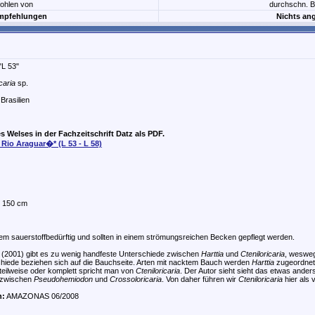
ohlen von
durchschn. 
mpfehlungen
Nichts an
"L 53"
caria
sp.
Brasilien
s Welses in der Fachzeitschrift Datz als PDF.
Rio Araguar�* (L 53 - L 58)
 150 cm
em sauerstoffbedürftig und sollten in einem strömungsreichen Becken gepflegt werden.
 (2001) gibt es zu wenig handfeste Unterschiede zwischen
Harttia
und
Cteniloricaria
, wesweg
iede beziehen sich auf die Bauchseite. Arten mit nacktem Bauch werden
Harttia
zugeordnet.
b teilweise oder komplett spricht man von
Cteniloricaria
. Der Autor sieht sieht das etwas ande
 zwischen
Pseudohemiodon
und
Crossoloricaria
. Von daher führen wir
Cteniloricaria
hier als 
n:
AMAZONAS 06/2008