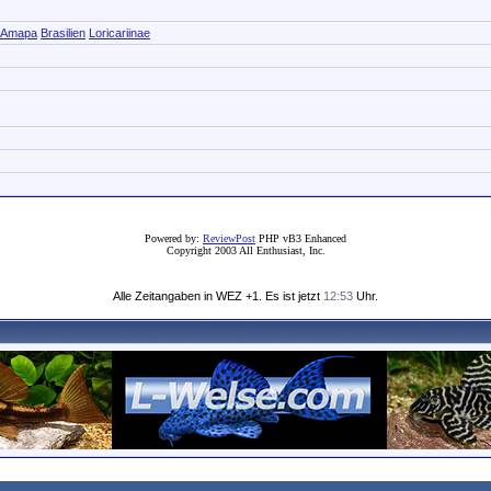
Amapa
Brasilien
Loricariinae
Powered by:
ReviewPost
PHP vB3 Enhanced
Copyright 2003 All Enthusiast, Inc.
Alle Zeitangaben in WEZ +1. Es ist jetzt
12:53
Uhr.