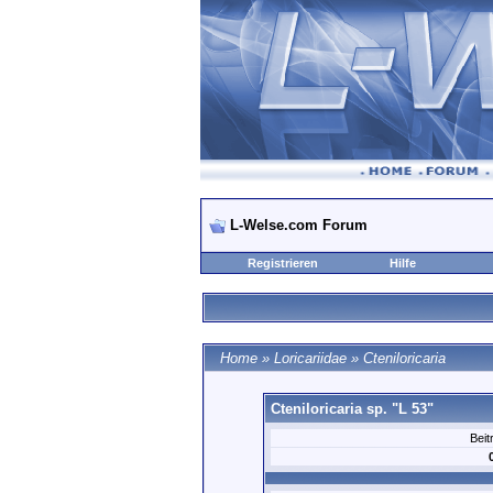
L-Welse.com Forum
Registrieren
Hilfe
Home
»
Loricariidae
»
Cteniloricaria
Cteniloricaria sp. "L 53"
Beit