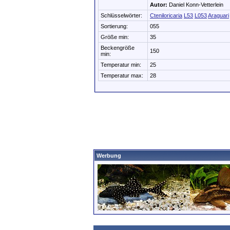
Autor:
Daniel Konn-Vetterlein
Schlüsselwörter:
Cteniloricaria
L53
L053
Araguari
Sortierung:
055
Größe min:
35
Beckengröße
150
min:
Temperatur min:
25
Temperatur max:
28
Werbung