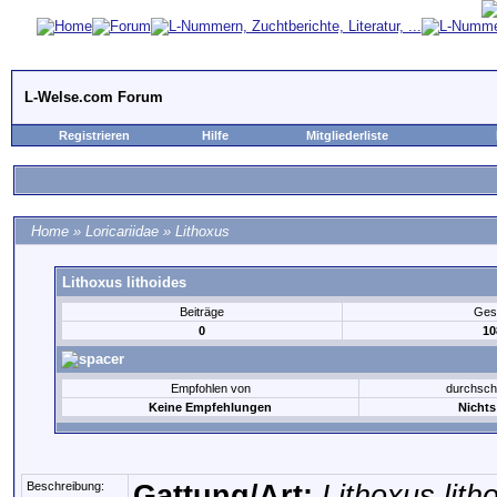
L-Welse.com Forum
Registrieren
Hilfe
Mitgliederliste
Home
»
Loricariidae
»
Lithoxus
Lithoxus lithoides
Beiträge
Ges
0
10
Empfohlen von
durchsch
Keine Empfehlungen
Nichts
Beschreibung:
Gattung/Art:
Lithoxus lith