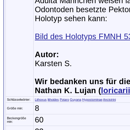
Adulta Männchen weisen lä
Odontoden besetzte Pektor
Holotyp sehen kann:
Bild des Holotyps FMNH 5
Autor:
Karsten S.
Wir bedanken uns für die
Nathan K. Lujan (
loricar
Schlüsselwörter:
Lithoxus
lithoides
Potaro
Guyana
Hypostominae
Ancistrini
8
Größe min:
60
Beckengröße
min: