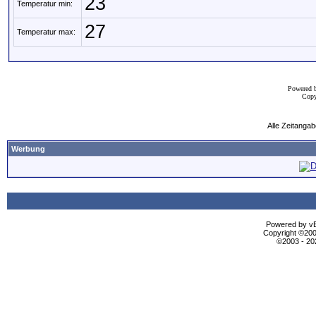
23
Temperatur min:
27
Temperatur max:
Powered 
Copy
Alle Zeitangab
Werbung
Powered by vBu
Copyright ©2000
©2003 - 2