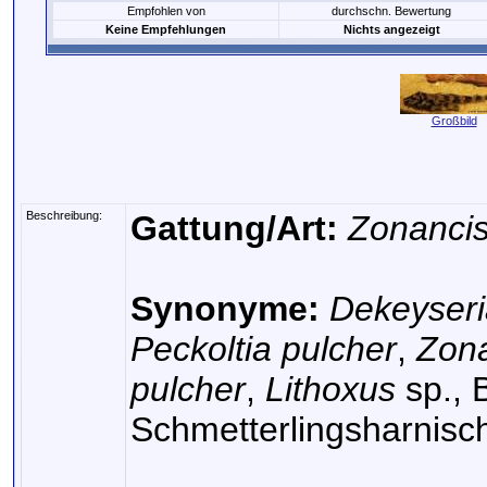
Empfohlen von
durchschn. Bewertung
Keine Empfehlungen
Nichts angezeigt
Großbild
Beschreibung:
Gattung/Art:
Zonancis
Synonyme:
Dekeyseri
Peckoltia pulcher
,
Zona
pulcher
,
Lithoxus
sp., 
Schmetterlingsharnisc