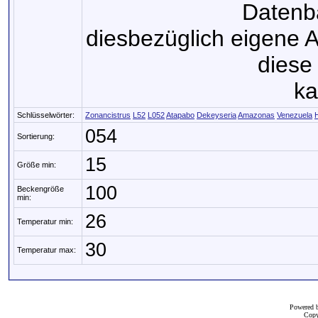
Datenb
diesbezüglich eigene 
diese 
ka
Schlüsselwörter:
Zonancistrus
L52
L052
Atapabo
Dekeyseria
Amazonas
Venezuela
054
Sortierung:
15
Größe min:
100
Beckengröße
min:
26
Temperatur min:
30
Temperatur max:
Powered 
Copy