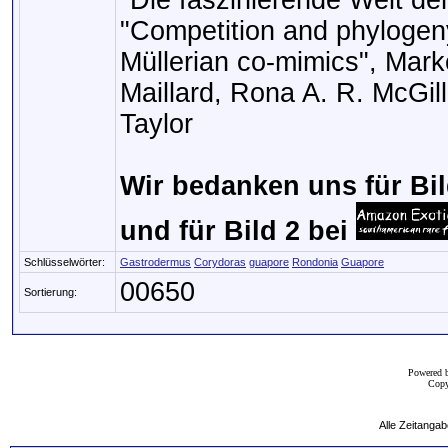
"Die faszinierende Welt d
"Competition and phylogen
Müllerian co-mimics", Mark
Maillard, Rona A. R. McGil
Taylor
Wir bedanken uns für Bil
und für Bild 2 bei
Schlüsselwörter:
Gastrodermus
Corydoras
guapore
Rondonia
Guapore
00650
Sortierung:
Powered 
Copy
Alle Zeitangab