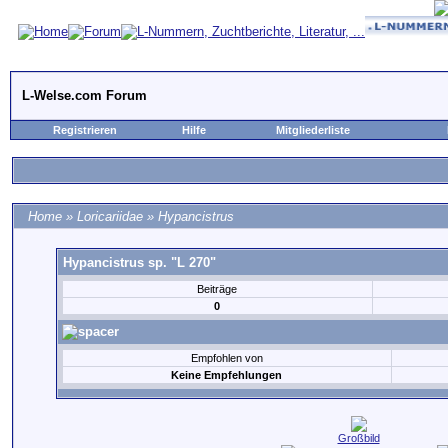
L-Welse.com Forum
Registrieren
Hilfe
Mitgliederliste
Home
»
Loricariidae
»
Hypancistrus
Hypancistrus sp. "L 270"
Beiträge
0
Empfohlen von
Keine Empfehlungen
Großbild