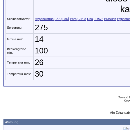
ka
Schlüsselwörter:
Hypancistrus
L270
Pará
Para
Curua
Una
LDA76
Brasilien
Hyposto
275
Sortierung:
14
Größe min:
100
Beckengröße
min:
26
Temperatur min:
30
Temperatur max:
Powered 
Copy
Alle Zeitangab
Werbung