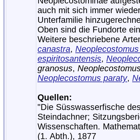
Neoplecostominae aufgeste
auch mit sich immer wiede
Unterfamilie hinzugerechn
Oben sind die Fundorte ei
Weitere beschriebene Arte
canastra
,
Neoplecostomus
espiritosantensis
,
Neopleco
granosus
,
Neoplecostomus 
Neoplecostomus paraty
,
N
Quellen:
"Die Süsswasserfische des s
Steindachner; Sitzungsberi
Wissenschaften. Mathemati
(1. Abth.), 1877