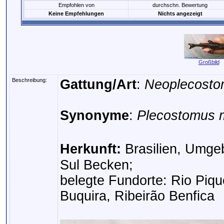
Empfohlen von
durchschn. Bewertung
Keine Empfehlungen
Nichts angezeigt
Großbild
Beschreibung:
Gattung/Art
:
Neoplecosto
Synonyme
:
Plecostomus 
Herkunft:
Brasilien, Umge
Sul Becken;
belegte Fundorte: Rio Piqu
Buquira, Ribeirão Benfica