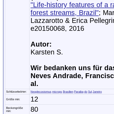
"Life-history features of a r
forest streams, Brazil"
; Ma
Lazzarotto & Erica Pellegr
e20150068, 2016
Autor:
Karsten S.
Wir bedanken uns für das
Neves Andrade, Francisco
al.
Schlüsselwörter:
Neoplecostomus
microps
Brasilien
Paraiba
do
Sul
Janeiro
12
Größe min:
80
Beckengröße
min: