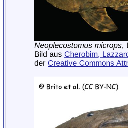
Neoplecostomus microps
,
Bild aus
Cherobim, Lazzaro
der
Creative Commons Attr