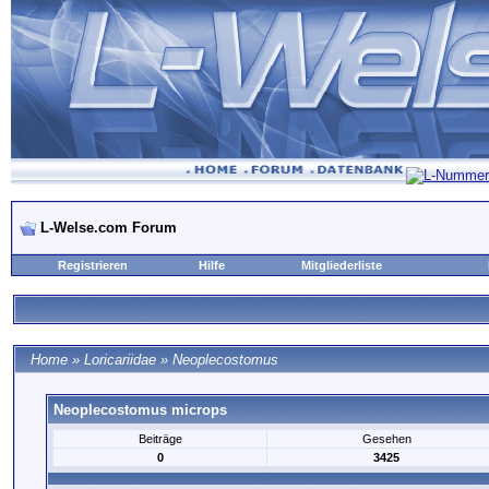
L-Welse.com Forum
Registrieren
Hilfe
Mitgliederliste
Home
»
Loricariidae
»
Neoplecostomus
Neoplecostomus microps
Beiträge
Gesehen
0
3425