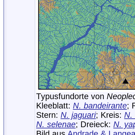
Typusfundorte von
Neople
Kleeblatt:
N. bandeirante
; 
Stern:
N. jaguari
; Kreis:
N. 
N. selenae
; Dreieck:
N. ya
Bild aus
Andrade & Langea