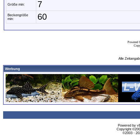
7
Größe min:
60
Beckengröße
min:
Powered 
Copy
Alle Zeitangab
Werbung
Powered by vBu
Copyright ©2000
©2003 - 2