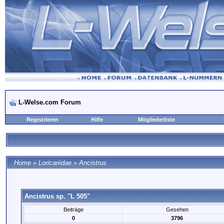
L-Welse.com Forum
Registrieren
Hilfe
Mitgliederliste
Home
»
Loricariidae
»
Ancistrus
Ancistrus sp. "L 505"
Beiträge
Gesehen
0
3796