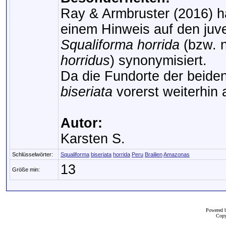
Ray & Armbruster (2016) h
einem Hinweis auf den juve
Squaliforma horrida
(bzw. 
horridus
) synonymisiert.
Da die Fundorte der beide
biseriata
vorerst weiterhin a
Autor:
Karsten S.
Schlüsselwörter:
Squaliforma
biseriata
horrida
Peru
Brailien
Amazonas
13
Größe min:
Powered 
Copy