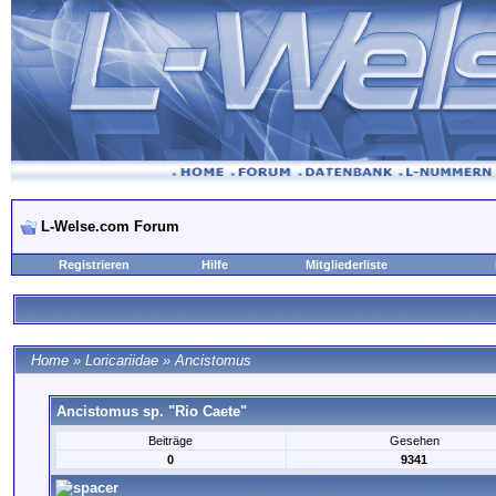
L-Welse.com Forum
Registrieren
Hilfe
Mitgliederliste
Home
»
Loricariidae
»
Ancistomus
Ancistomus sp. "Rio Caete"
Beiträge
Gesehen
0
9341