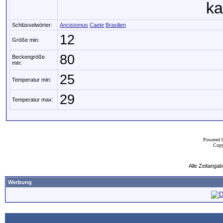
ka
Schlüsselwörter:
Ancistomus
Caete
Brasilien
12
Größe min:
80
Beckengröße
min:
25
Temperatur min:
29
Temperatur max:
Powered 
Copy
Alle Zeitangab
Werbung