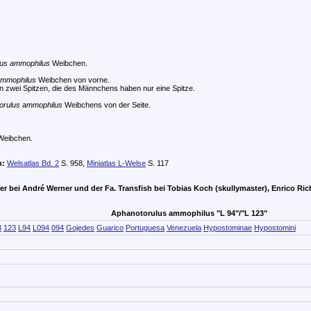
lus ammophilus
Weibchen.
ammophilus
Weibchen von vorne.
 zwei Spitzen, die des Männchens haben nur eine Spitze.
orulus ammophilus
Weibchens von der Seite.
eibchen.
n:
Welsatlas Bd. 2
S. 958,
Miniatlas L-Welse
S. 117
der bei André Werner und der Fa. Transfish
bei Tobias Koch (skullymaster), Enrico Ri
Aphanotorulus ammophilus "L 94"/"L 123"
3
123
L94
L094
094
Gojedes
Guarico
Portuguesa
Venezuela
Hypostominae
Hypostomini