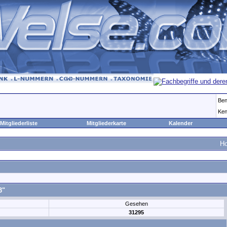
Ben
Ken
Mitgliederliste
Mitgliederkarte
Kalender
H
3"
Gesehen
31295