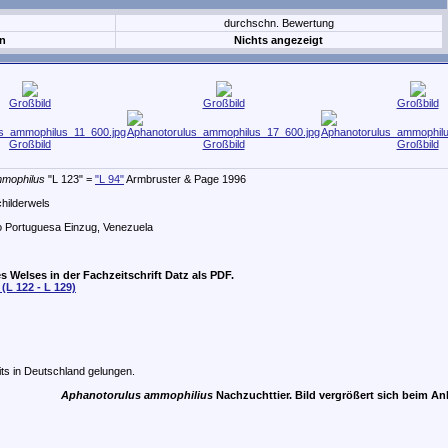
durchschn. Bewertung
n
Nichts angezeigt
Großbild
Großbild
Großbild
Großbild
Großbild
Großbild
mmophilus
"L 123" =
"L 94"
Armbruster & Page 1996
hilderwels
 Portuguesa Einzug, Venezuela
s Welses in der Fachzeitschrift Datz als PDF.
(L 122 - L 129)
ts in Deutschland gelungen.
Aphanotorulus ammophilius
Nachzuchttier. Bild vergrößert sich beim An