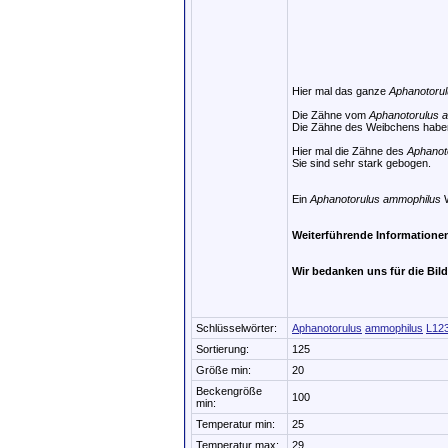
Hier mal das ganze
Aphanotoru
Die Zähne vom
Aphanotorulus 
Die Zähne des Weibchens haben
Hier mal die Zähne des
Aphanot
Sie sind sehr stark gebogen.
Ein
Aphanotorulus ammophilus
W
Weiterführende Informatione
Wir bedanken uns für die Bil
Schlüsselwörter:
Aphanotorulus
ammophilus
L12
Sortierung:
125
Größe min:
20
Beckengröße
100
min:
Temperatur min:
25
Temperatur max:
29