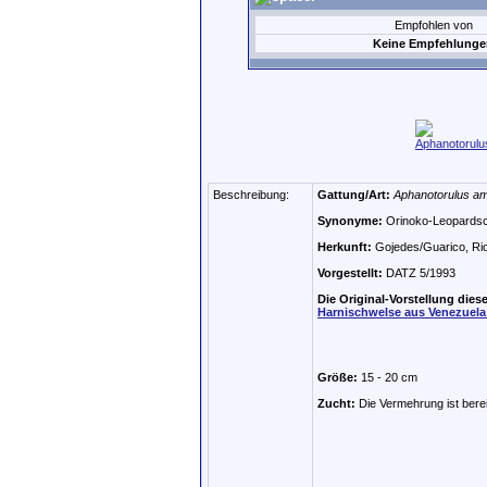
Empfohlen von
Keine Empfehlunge
Beschreibung:
Gattung/Art:
Aphanotorulus a
Synonyme:
Orinoko-Leopardsc
Herkunft:
Gojedes/Guarico, Rio
Vorgestellt:
DATZ 5/1993
Die Original-Vorstellung diese
Harnischwelse aus Venezuela 
Größe:
15 - 20 cm
Zucht:
Die Vermehrung ist berei