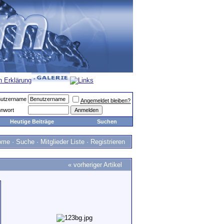
utzername
Angemeldet bleiben?
nwort
Heutige Beiträge
Suchen
ome
·
Suche
·
Mitglieder Liste
·
Registrieren
«
vorheriger Artikel