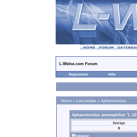
L-Welse.com Forum
Registrieren
Hilfe
Home
»
Loricariidae
»
Aphanotorulus
Aphanotorulus ammophilus "L 12
Beiträge
0