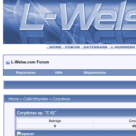
L-Welse.com Forum
Registrieren
Hilfe
Mitgliederliste
Home
»
Callichthyidae
»
Corydoras
Corydoras sp. "C 61"
Beiträge
Ges
0
65