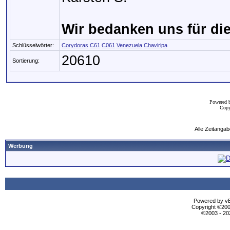
Wir bedanken uns für die 
Schlüsselwörter:
Corydoras
C61
C061
Venezuela
Chaviripa
20610
Sortierung:
Powered 
Copy
Alle Zeitangab
Werbung
Powered by vBu
Copyright ©2000
©2003 - 2