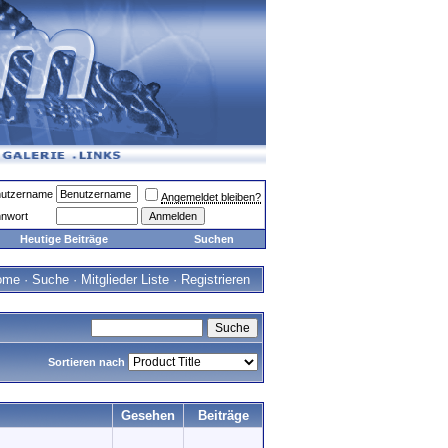
utzername
Angemeldet bleiben?
nwort
Heutige Beiträge
Suchen
ome
·
Suche
·
Mitglieder Liste
·
Registrieren
Sortieren nach
Gesehen
Beiträge