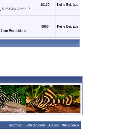
10130
Keine Beiträge
 59°37'33) Größe: 7 -
8866
Keine Beiträge
: 7 cm Empfohlene
Kontakt
-
L-Welse.com
-
Archiv
-
Nach oben