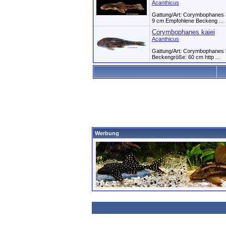
Acanthicus
Gattung/Art: Corymbophanes a
9 cm Empfohlene Beckeng ...
Corymbophanes kaiei
Acanthicus
Gattung/Art: Corymbophanes k
Beckengröße: 60 cm http ...
Werbung