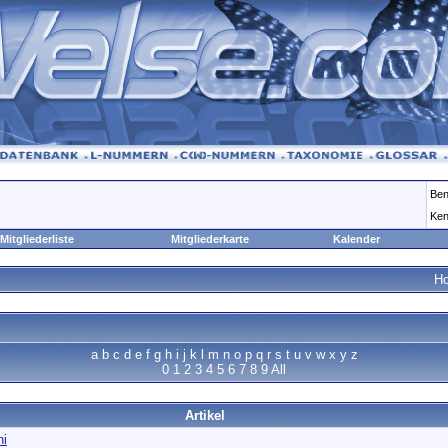
Ben
Ken
Mitgliederliste
Mitgliederkarte
Kalender
H
a
b
c
d
e
f
g
h
i
j
k
l
m
n
o
p
q
r
s
t
u
v
w
x
y
z
0
1
2
3
4
5
6
7
8
9
All
Artikel
ni