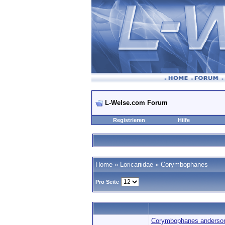
L-Welse.com Forum
Registrieren
Hilfe
Home
»
Loricariidae
»
Corymbophanes
Pro Seite
Corymbophanes anderso