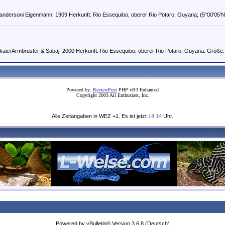
ndersoni Eigenmann, 1909 Herkunft: Rio Essequibo, oberer Rio Potaro, Guyana; (5°00'05'N,
aiei Armbruster & Sabaj, 2000 Herkunft: Rio Essequibo, oberer Rio Potaro, Guyana. Größe
Powered by:
ReviewPost
PHP vB3 Enhanced
Copyright 2003 All Enthusiast, Inc.
Alle Zeitangaben in WEZ +1. Es ist jetzt
14:14
Uhr.
Powered by vBulletin® Version 3.6.8 (Deutsch)