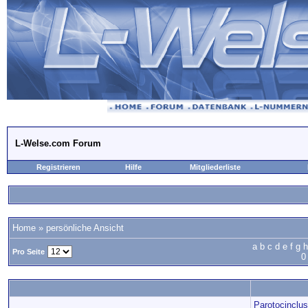
L-Welse.com Forum
Registrieren
Hilfe
Mitgliederliste
Home
» persönliche Ansicht
a
b
c
d
e
f
g
h
Pro Seite
0
Parotocinclu