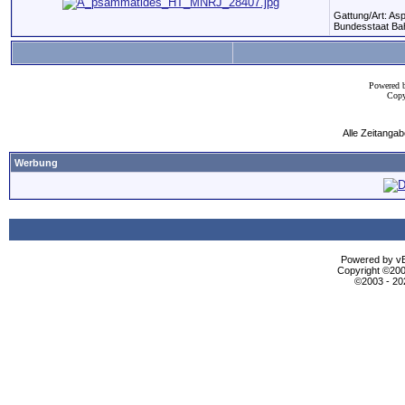
Gattung/Art: Asp
Bundesstaat Bah
Powered 
Copy
Alle Zeitangab
Werbung
Powered by vBu
Copyright ©2000
©2003 - 2