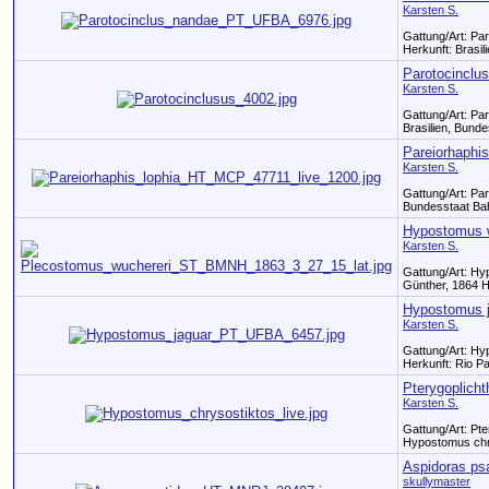
Karsten S.
Gattung/Art: Pa
Herkunft: Brasil
Parotocinclu
Karsten S.
Gattung/Art: Pa
Brasilien, Bund
Pareiorhaphis
Karsten S.
Gattung/Art: Par
Bundesstaat Bah
Hypostomus 
Karsten S.
Gattung/Art: H
Günther, 1864 He
Hypostomus 
Karsten S.
Gattung/Art: Hy
Herkunft: Rio Par
Pterygoplicht
Karsten S.
Gattung/Art: Pte
Hypostomus chrys
Aspidoras p
skullymaster