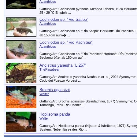
Acanthicus
Gattung/Art: Cochliodon pyrineusi Miranda-Ribeiro, 1920 Herkunf
25 - 29 °C Empfohl ...
Cochliodon sp. "Rio Satipo"
Acanthicus
Gattung/Art: Cochliodon sp. "Río Satipo" Herkunft: Río Pachitea
ab 150 cm aufw� ...
Cochliodon sp. "Rio Pachitea"
Acanthicus
Gattung/Art: Cochliodon sp. "Río Pachitea" Herkunft: Río Pachit
Beckengröße: ab 150 cm auf ...
Ancistrus yanesha "L 267"
ThePapabear
Gattung/Art: Ancistrus yanesha Neuhaus et. al., 2024 Synonyme: A
Codo dei Pozuzo Vorgest ...
Brochis agassizii
Walter
Gattung/Art: Brochis agassizii (Steindachner, 1877) Synonyme: Co
Tabatinga, Peru, Rio Pachite ...
Hoplisoma panda
Walter
Gattung/Art: Hoplisoma panda (Nijssen & Isbrücker, 1971) Synon
System, Nebenflüsse des Rio ...