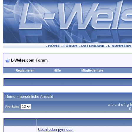
L-Welse.com Forum
Registrieren
Hilfe
Mitgliederliste
Home
» persönliche Ansicht
a
b
c
d
e
f
g
h
Pro Seite
0
Cochliodon pyrineusi