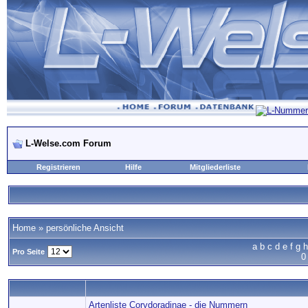
L-Welse.com Forum
Registrieren
Hilfe
Mitgliederliste
Home
» persönliche Ansicht
a
b
c
d
e
f
g
h
Pro Seite
0
Artenliste Corydoradinae - die Nummern