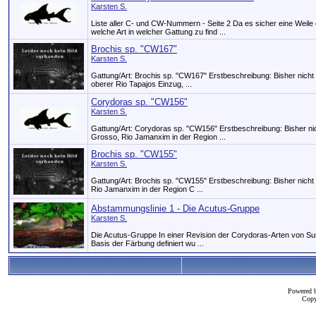
Karsten S.
Liste aller C- und CW-Nummern - Seite 2 Da es sicher eine Weil
welche Art in welcher Gattung zu find ...
Brochis sp. "CW167"
Karsten S.
Gattung/Art: Brochis sp. "CW167" Erstbeschreibung: Bisher nicht
oberer Rio Tapajos Einzug, ...
Corydoras sp. "CW156"
Karsten S.
Gattung/Art: Corydoras sp. "CW156" Erstbeschreibung: Bisher nic
Grosso, Rio Jamanxim in der Region ...
Brochis sp. "CW155"
Karsten S.
Gattung/Art: Brochis sp. "CW155" Erstbeschreibung: Bisher nicht
Rio Jamanxim in der Region C ...
Abstammungslinie 1 - Die Acutus-Gruppe
Karsten S.
Die Acutus-Gruppe In einer Revision der Corydoras-Arten von Sur
Basis der Färbung definiert wu ...
Powered 
Copy