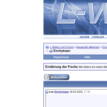
L-Welse.com Forum
>
Aquaristik allgemein
>
Ern
Enchytraen
Registrieren
Hilfe
Ernährung der Fische
Wie füttere ich meine We
Leo
Enchytraen
18.03.2023,
17:30