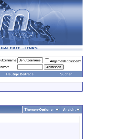
utzername
Angemeldet bleiben?
nwort
Heutige Beiträge
Suchen
Themen-Optionen
Ansicht