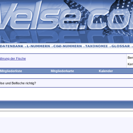
Ben
ährung der Fische
Ken
Mitgliederliste
Mitgliederkarte
Kalender
lse und Beifische richtig?