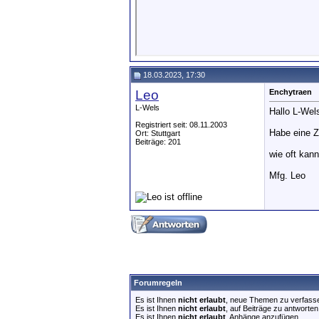
18.03.2023, 17:30
Leo
Enchytraen
L-Wels
Hallo L-Wel
Registriert seit: 08.11.2003
Habe eine Z
Ort: Stuttgart
Beiträge: 201
wie oft kan
Mfg. Leo
Forumregeln
Es ist Ihnen
nicht erlaubt
, neue Themen zu verfass
Es ist Ihnen
nicht erlaubt
, auf Beiträge zu antworten
Es ist Ihnen
nicht erlaubt
, Anhänge anzufügen.