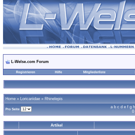
L-Welse.com Forum
Registrieren
Hilfe
Mitgliederliste
Home
»
Loricariidae
»
Rhinelepis
a
b
c
d
e
f
g
h
Pro Seite
0
Artikel