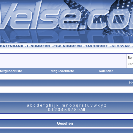
Ben
Ken
Mitgliederliste
Mitgliederkarte
Kalender
H
a
b
c
d
e
f
g
h
i
j
k
l
m
n
o
p
q
r
s
t
u
v
w
x
y
z
0
1
2
3
4
5
6
7
8
9
All
Gesehen