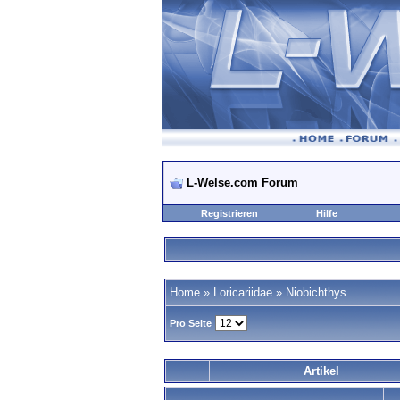
L-Welse.com Forum
Registrieren
Hilfe
Home
»
Loricariidae
»
Niobichthys
Pro Seite
Artikel