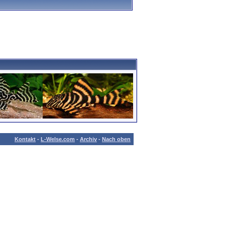
Kontakt
-
L-Welse.com
-
Archiv
-
Nach oben