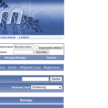
utzername
Angemeldet bleiben?
nwort
Heutige Beiträge
Suchen
ome
·
Suche
·
Mitglieder Liste
·
Registrieren
Sortieren nach
Beiträge