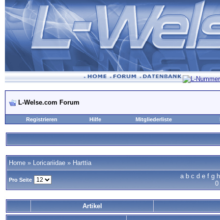
L-Welse.com Forum
Registrieren
Hilfe
Mitgliederliste
Home
»
Loricariidae
»
Harttia
a
b
c
d
e
f
g
h
Pro Seite
0
Artikel