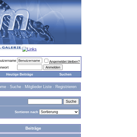
utzername
Angemeldet bleiben?
nwort
Heutige Beiträge
Suchen
ome
·
Suche
·
Mitglieder Liste
·
Registrieren
Sortieren nach
Beiträge