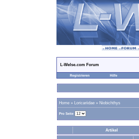
L-Welse.com Forum
Registrieren
Hilfe
Home
»
Loricariidae
»
Niobichthys
Pro Seite
Artikel