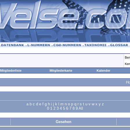
Ben
Ken
Mitgliederliste
Mitgliederkarte
Kalender
H
a
b
c
d
e
f
g
h
i
j
k
l
m
n
o
p
q
r
s
t
u
v
w
x
y
z
0
1
2
3
4
5
6
7
8
9
All
Gesehen