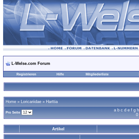
L-Welse.com Forum
Registrieren
Hilfe
Mitgliederliste
Home
»
Loricariidae
»
Harttia
a
b
c
d
e
f
g
h
Pro Seite
0
Artikel