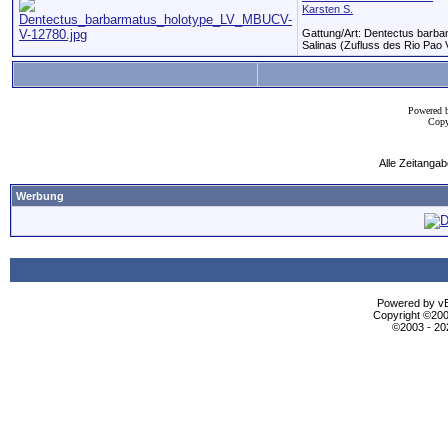
Karsten S.
Gattung/Art: Dentectus barba
Salinas (Zufluss des Rio Pao V
Powered 
Copy
Alle Zeitangab
Werbung
Powered by vBu
Copyright ©2000
©2003 - 2