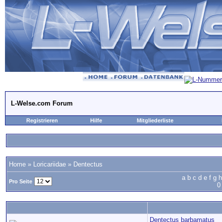
L-Welse.com Forum
Registrieren
Hilfe
Mitgliederliste
Home
»
Loricariidae
»
Dentectus
a
b
c
d
e
f
g
h
Pro Seite
0
Dentectus barbamatus