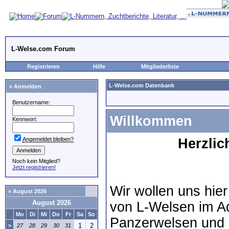
L-Welse.com Forum
Registrieren
Hilfe
Mitgliederliste
L-Welse.com Datenbank
» Anmelden
Benutzername:
Willkommen
Kennwort:
Angemeldet bleiben?
Herzli
Noch kein Mitglied?
Jetzt registrieren!
Wir wollen uns hie
» August 2026
August 2026
von L-Welsen im A
Mo
Di
Mi
Do
Fr
Sa
So
Panzerwelsen und 
1
2
>
27
28
29
30
31