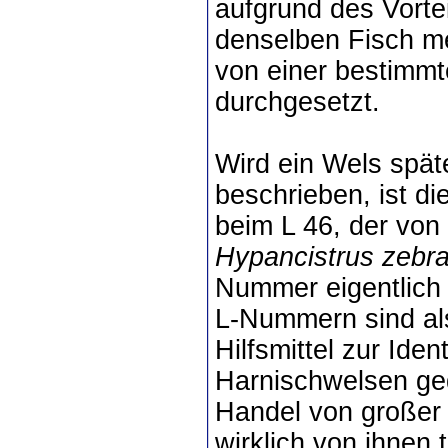
aufgrund des Vorte
denselben Fisch mei
von einer bestimmt
durchgesetzt.
Wird ein Wels späte
beschrieben, ist di
beim L 46, der von
Hypancistrus zebr
Nummer eigentlich i
L-Nummern sind als
Hilfsmittel zur Ide
Harnischwelsen ged
Handel von großer 
wirklich von ihnen