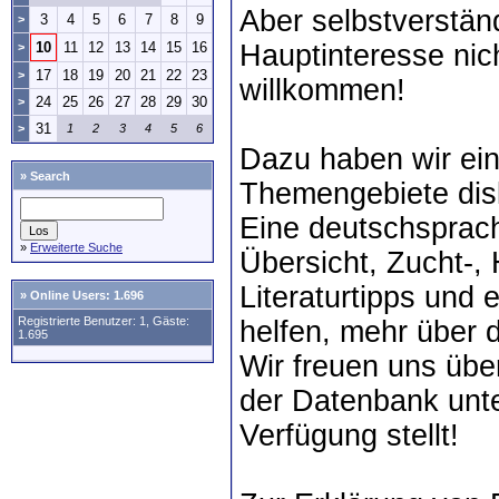
Aber selbstverständ
3
4
5
6
7
8
9
>
10
11
12
13
14
15
16
Hauptinteresse nich
>
17
18
19
20
21
22
23
>
willkommen!
24
25
26
27
28
29
30
>
31
>
1
2
3
4
5
6
Dazu haben wir ei
»
Search
Themengebiete disk
Eine deutschsprac
»
Erweiterte Suche
Übersicht, Zucht-,
Literaturtipps und 
»
Online Users: 1.696
Registrierte Benutzer: 1, Gäste:
helfen, mehr über d
1.695
Wir freuen uns übe
der Datenbank unte
Verfügung stellt!