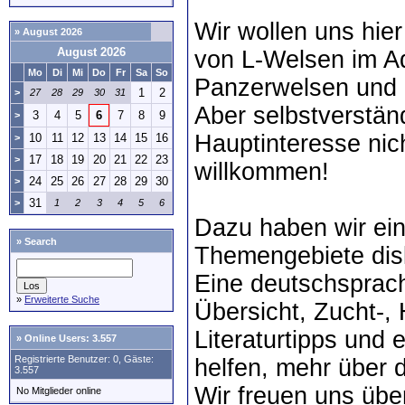
Wir wollen uns hie
» August 2026
August 2026
von L-Welsen im A
Mo
Di
Mi
Do
Fr
Sa
So
Panzerwelsen und 
1
2
>
27
28
29
30
31
Aber selbstverständ
3
4
5
6
7
8
9
>
Hauptinteresse nich
10
11
12
13
14
15
16
>
17
18
19
20
21
22
23
>
willkommen!
24
25
26
27
28
29
30
>
31
>
1
2
3
4
5
6
Dazu haben wir ei
»
Search
Themengebiete disk
Eine deutschsprac
»
Erweiterte Suche
Übersicht, Zucht-,
Literaturtipps und 
»
Online Users: 3.557
Registrierte Benutzer: 0, Gäste:
helfen, mehr über d
3.557
Wir freuen uns übe
No Mitglieder online