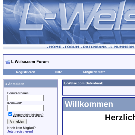
L-Welse.com Forum
Registrieren
Hilfe
Mitgliederliste
L-Welse.com Datenbank
» Anmelden
Benutzername:
Willkommen
Kennwort:
Angemeldet bleiben?
Herzli
Noch kein Mitglied?
Jetzt registrieren!