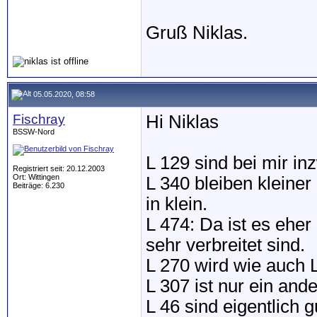
Gruß Niklas.
05.05.2020, 08:58
Fischray
Hi Niklas
BSSW-Nord
L 129 sind bei mir in
Registriert seit: 20.12.2003
Ort: Wittingen
L 340 bleiben kleine
Beiträge: 6.230
in klein.
L 474: Da ist es ehe
sehr verbreitet sind.
L 270 wird wie auch L
L 307 ist nur ein and
L 46 sind eigentlich 