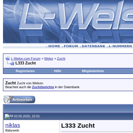
L-Welse.com Forum
>
Welse
>
Zucht
L333 Zucht
Registrieren
Hilfe
Mitgliederliste
Zucht
Zucht von Welsen.
Beachtet auch die
Zuchtberichte
in der Datenbank.
03.05.2020, 22:01
niklas
L333 Zucht
Babywels