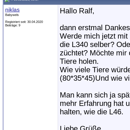
niklas
Hallo Ralf,
Babywels
Registriert seit: 30.04.2020
Beiträge: 9
dann erstmal Dankes
Werde mich jetzt mit
die L340 selber? Od
züchtet? Möchte mir 
Tiere holen.
Wie viele Tiere würde
(80*35*45)Und wie v
Man kann sich ja sp
mehr Erfahrung hat un
halten, wie die L46.
Liebe Grüße,