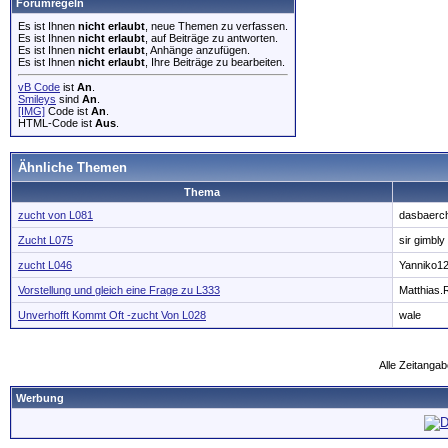
Forumregeln
Es ist Ihnen
nicht erlaubt
, neue Themen zu verfassen.
Es ist Ihnen
nicht erlaubt
, auf Beiträge zu antworten.
Es ist Ihnen
nicht erlaubt
, Anhänge anzufügen.
Es ist Ihnen
nicht erlaubt
, Ihre Beiträge zu bearbeiten.
vB Code
ist
An
.
Smileys
sind
An
.
[IMG]
Code ist
An
.
HTML-Code ist
Aus
.
Ähnliche Themen
Thema
zucht von L081
dasbaerc
Zucht L075
sir gimbly
zucht L046
Yanniko1
Vorstellung und gleich eine Frage zu L333
Matthias.
Unverhofft Kommt Oft -zucht Von L028
wale
Alle Zeitangab
Werbung