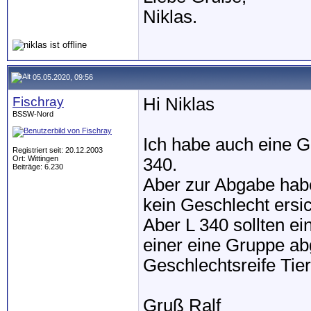
Niklas.
05.05.2020, 09:56
Fischray
Hi Niklas
BSSW-Nord
Ich habe auch eine 
Registriert seit: 20.12.2003
Ort: Wittingen
340.
Beiträge: 6.230
Aber zur Abgabe habe
kein Geschlecht ersic
Aber L 340 sollten ei
einer eine Gruppe a
Geschlechtsreife Tie
Gruß Ralf