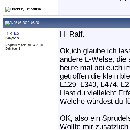
05.05.2020, 08:20
niklas
Hi Ralf,
Babywels
Registriert seit: 30.04.2020
Beiträge: 9
Ok,ich glaube ich la
andere L-Welse, die
heute mal bei euch i
getroffen die klein 
L129, L340, L474, L27
Hast du vielleicht E
Welche würdest du fü
OK, also ein Sprudel
Wollte mir zusätzlich