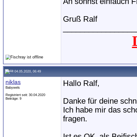
An sonnst einfauch F
Gruß Ralf
_________________
04.05.2020, 06:49
niklas
Hallo Ralf,
Babywels
Registriert seit: 30.04.2020
Beiträge: 9
Danke für deine schn
Ich habe mir das sch
fragen.
Ist es OK, als Beifi