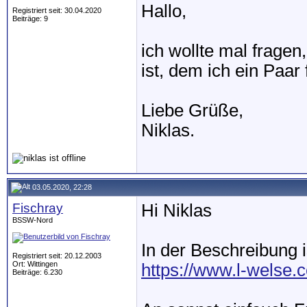
Hallo,
Registriert seit: 30.04.2020
Beiträge: 9
ich wollte mal fragen
ist, dem ich ein Paar
Liebe Grüße,
Niklas.
03.05.2020, 22:28
Fischray
Hi Niklas
BSSW-Nord
In der Beschreibung i
Registriert seit: 20.12.2003
Ort: Wittingen
https://www.l-welse.c
Beiträge: 6.230