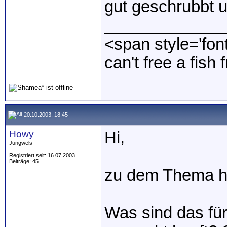
gut geschrubbt u
_____________
<span style='fon
can't free a fis
20.10.2003, 18:45
Howy
Hi,
Jungwels
Registriert seit: 16.07.2003
Beiträge: 45
zu dem Thema hä
Was sind das für