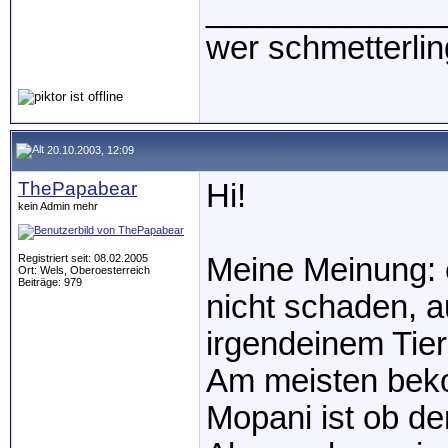
_____________
wer schmetterlin
20.10.2003, 12:09
ThePapabear
Hi!
kein Admin mehr
Registriert seit: 08.02.2005
Meine Meinung: 
Ort: Wels, Oberoesterreich
Beiträge: 979
nicht schaden, 
irgendeinem Tie
Am meisten bek
Mopani ist ob de