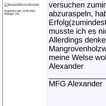
versuchen zumin
Registriert seit: 24.08.2003
abzuraspeln, hab
Beiträge: 151
Erfolg(zumindest
musste ich es n
Allerdings denke
Mangrovenholzwur
meine Welse woh
Alexander
_____________
MFG Alexander