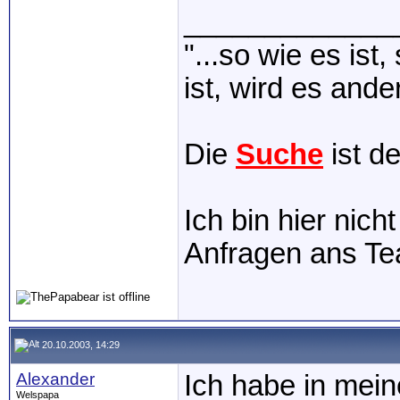
_____________
"...so wie es ist
ist, wird es ander
Die
Suche
ist d
Ich bin hier nich
Anfragen ans T
20.10.2003, 14:29
Alexander
Ich habe in mei
Welspapa