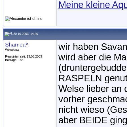
Meine kleine Aq
20.10.2003, 14:40
Shamea*
wir haben Savan
Welspapa
wird aber die Ma
Registriert seit: 13.08.2003
Beiträge: 188
(druntergebudde
RASPELN genutzt
Welse lieber an 
vorher geschmack
nicht wieso (Ge
aber BEIDE ginge