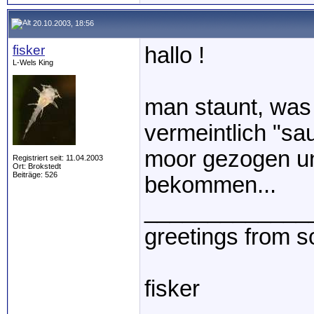
20.10.2003, 18:56
fisker
hallo !
L-Wels King
man staunt, was
vermeintlich "sa
moor gezogen un
Registriert seit: 11.04.2003
Ort: Brokstedt
Beiträge: 526
bekommen...
_____________
greetings from 
fisker