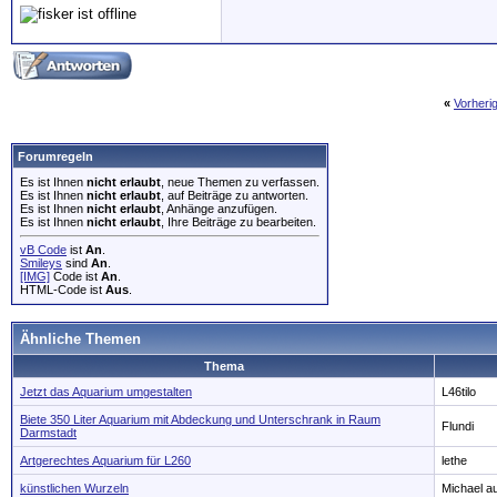
«
Vorheri
Forumregeln
Es ist Ihnen
nicht erlaubt
, neue Themen zu verfassen.
Es ist Ihnen
nicht erlaubt
, auf Beiträge zu antworten.
Es ist Ihnen
nicht erlaubt
, Anhänge anzufügen.
Es ist Ihnen
nicht erlaubt
, Ihre Beiträge zu bearbeiten.
vB Code
ist
An
.
Smileys
sind
An
.
[IMG]
Code ist
An
.
HTML-Code ist
Aus
.
Ähnliche Themen
Thema
Jetzt das Aquarium umgestalten
L46tilo
Biete 350 Liter Aquarium mit Abdeckung und Unterschrank in Raum
Flundi
Darmstadt
Artgerechtes Aquarium für L260
lethe
künstlichen Wurzeln
Michael a