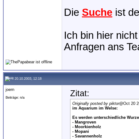
Die
Suche
ist d
Ich bin hier nich
Anfragen ans T
20.10.2003, 12:18
joern
Zitat:
Beiträge: n/a
Originally posted by piktor
@Oct 20 2
im Aquarium im Welse:
Es werden unterschiedliche Wurze
- Mangroven
- Moorkienholz
- Mopani
- Savannenholz