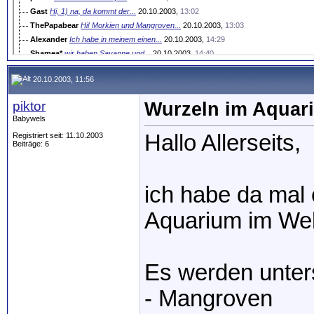
Gast
Hi, 1) na, da kommt der...
20.10.2003,
13:02
ThePapabear
Hi! Morkien und Mangroven...
20.10.2003,
13:03
Alexander
Ich habe in meinem einen...
20.10.2003,
14:29
Shamea*
wir haben Savanne und...
20.10.2003,
14:40
Howy
Hi, zu dem Thema hätte ich...
20.10.2003,
18:45
20.10.2003, 11:56
fisker
hallo ! man staunt, was 5...
20.10.2003,
18:56
piktor
Wurzeln im Aquar
Babywels
Hallo Allerseits,
Registriert seit: 11.10.2003
Beiträge: 6
ich habe da mal
Aquarium im Wel
Es werden unter
- Mangroven