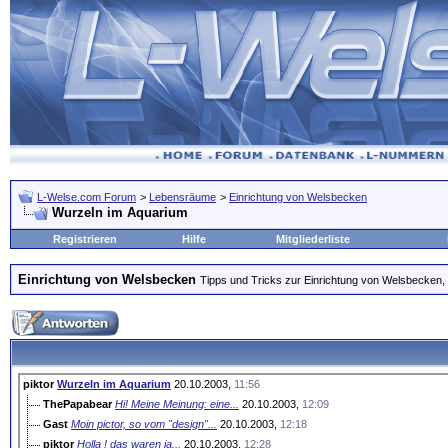
L-Welse.com Forum
>
Lebensräume
>
Einrichtung von Welsbecken
Wurzeln im Aquarium
Registrieren
Hilfe
Mitgliederliste
Einrichtung von Welsbecken
Tipps und Tricks zur Einrichtung von Welsbecken, 
piktor
Wurzeln im Aquarium
20.10.2003,
11:56
ThePapabear
Hi! Meine Meinung: eine...
20.10.2003,
12:09
Gast
Moin pictor, so vom "design"...
20.10.2003,
12:18
piktor
Holla ! das waren ja...
20.10.2003,
12:28