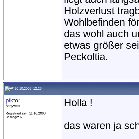
Holzverlust trag
Wohlbefinden fö
das wohl auch u
etwas größer sei
Peckoltia.
20.10.2003, 12:28
piktor
Holla !
Babywels
Registriert seit: 11.10.2003
Beiträge: 6
das waren ja sch