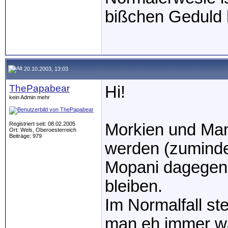
bißchen Geduld h
20.10.2003, 13:03
ThePapabear
Hi!
kein Admin mehr
Registriert seit: 08.02.2005
Morkien und Ma
Ort: Wels, Oberoesterreich
Beiträge: 979
werden (zumindes
Mopani dagegen 
bleiben.
Im Normalfall st
man eh immer wa