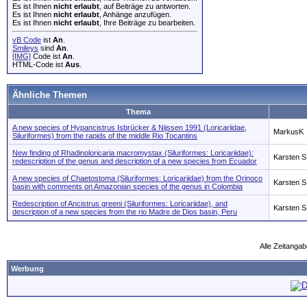
Es ist Ihnen
nicht erlaubt
, auf Beiträge zu antworten.
Es ist Ihnen
nicht erlaubt
, Anhänge anzufügen.
Es ist Ihnen
nicht erlaubt
, Ihre Beiträge zu bearbeiten.
vB Code
ist
An
.
Smileys
sind
An
.
[IMG]
Code ist
An
.
HTML-Code ist
Aus
.
Ähnliche Themen
Thema
A new species of Hypancistrus Isbrücker & Nijssen 1991 (Loricariidae,
MarkusK
Siluriformes) from the rapids of the middle Rio Tocantins
New finding of Rhadinoloricaria macromystax (Siluriformes: Loricariidae):
Karsten S
redescription of the genus and description of a new species from Ecuador
A new species of Chaetostoma (Siluriformes: Loricariidae) from the Orinoco
Karsten S
basin with comments on Amazonian species of the genus in Colombia
Redescription of Ancistrus greeni (Siluriformes: Loricariidae), and
Karsten S
description of a new species from the rio Madre de Dios basin, Peru
Alle Zeitangab
Werbung