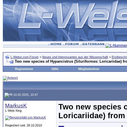
L-Welse.com Forum
>
Neues und Interessantes aus der Wissenschaft
>
Erstbeschr
Two new species of Hypancistrus (Siluriformes: Loricariidae) f
Registrieren
Hilfe
Mitgliederliste
10.02.2025, 10:47
MarkusK
Two new species o
L-Wels King
Loricariidae) from
Registriert seit: 28.10.2010