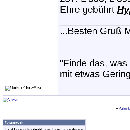
Ehre gebührt
Hy
_____________
...Besten Gruß
"Finde das, was 
mit etwas Gerin
«
Vorheri
Forumregeln
Es ist Ihnen
nicht erlaubt
, neue Themen zu verfassen.