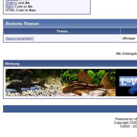
Smileys
sind
An
.
[IMG]
Code ist
An
.
HTML-Code ist
Aus
.
Ähnliche Themen
Thema
Heizer(sicherheit)?
elfivegas
Alle Zeitangab
Werbung
Powered by vBu
Copyright ©2000
©2003 - 2