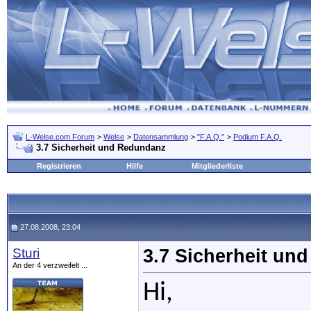
L-Welse.com Forum
>
Welse
>
Datensammlung
>
"F.A.Q."
>
Podium F.A.Q.
3.7 Sicherheit und Redundanz
Registrieren
Hilfe
Mitgliederliste
27.08.2008, 23:04
Sturi
3.7 Sicherheit un
An der 4 verzweifelt ...
Hi,