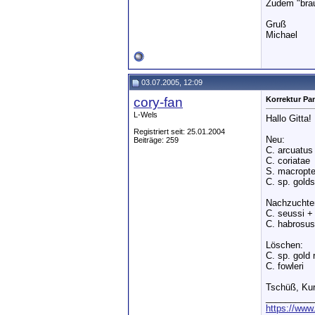
Zudem "brau
Gruß
Michael
03.07.2005, 12:09
cory-fan
Korrektur Pa
L-Wels
Hallo Gitta!
Registriert seit: 25.01.2004
Neu:
Beiträge: 259
C. arcuatus
C. coriatae
S. macropte
C. sp. golds
Nachzuchte
C. seussi +
C. habrosus
Löschen:
C. sp. gold 
C. fowleri
Tschüß, Kur
__________
https://www