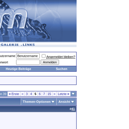
utzername
Angemeldet bleiben?
nwort
Heutige Beiträge
Suchen
on 39
«
Erste
<
3
4
5
6
7
15
>
Letzte
»
Themen-Optionen
Ansicht
#
41