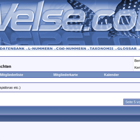
Ben
uchten
Ken
Mitgliederliste
Mitgliederkarte
Kalender
spidoras
etc.)
Seite 5 v