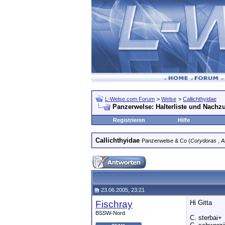
L-Welse.com Forum
>
Welse
>
Callichthyidae
Panzerwelse: Halterliste und Nachz
Registrieren
Hilfe
Callichthyidae
Panzerwelse & Co (
Corydoras
,
A
23.06.2005, 23:21
Fischray
Hi Gitta
BSSW-Nord
C. sterbai+