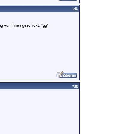
#
48
nug von ihnen geschickt. *gg*
#
49