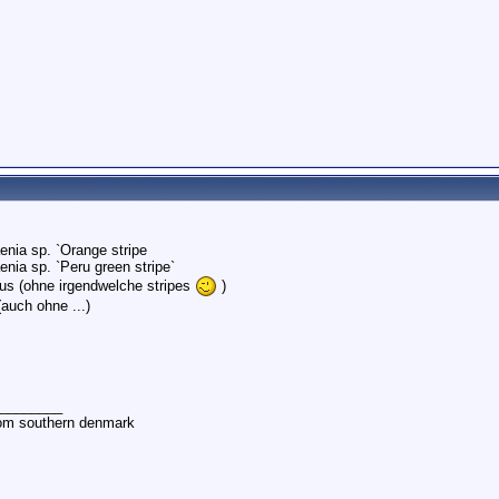
enia sp. `Orange stripe
nia sp. `Peru green stripe`
eus (ohne irgendwelche stripes
)
auch ohne ...)
________
rom southern denmark