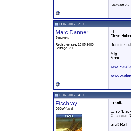
Geändert von 
11.07.2005, 12:37
Marc Danner
HI
Diese Halte
Jungwels
Bei mir sin
Registriert seit: 15.05.2003
Beiträge: 29
Mfg
Marc
__________
www.Forell
www.Scalare
16.07.2005, 14:57
Fischray
Hi Gitta
BSSW-Nord
C. sp “Black
C. aeneus 
Gruß Ralf