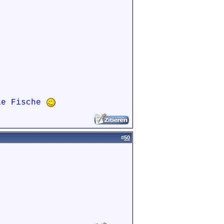
die Fische
#
50