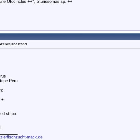
ne Otocinclus ++", Sturiosomas sp. ++
nzerwelsbestand
rus
tripe Peru
n:
 +
red stripe
t
________
.zierfischzucht-mack.de