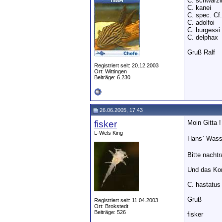
C. schwarzi
C. kanei
C. spec. Cf
C. adolfoi
C. burgessi
C. delphax
Gruß Ralf
Registriert seit: 20.12.2003
Ort: Wittingen
Beiträge: 6.230
26.06.2005, 17:43
fisker
Moin Gitta !
L-Wels King
Hans` Wass
Bitte nacht
Und das Ko
C. hastatus
Gruß
Registriert seit: 11.04.2003
Ort: Brokstedt
Beiträge: 526
fisker
__________