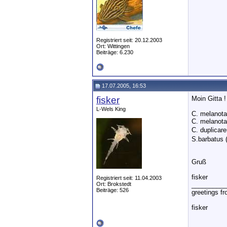
Registriert seit: 20.12.2003
Ort: Wittingen
Beiträge: 6.230
17.07.2005, 16:53
fisker
Moin Gitta !
L-Wels King
C. melanota
C. melanotae
C. duplicar
S.barbatus (
Gruß
fisker
Registriert seit: 11.04.2003
Ort: Brokstedt
__________
Beiträge: 526
greetings f
fisker