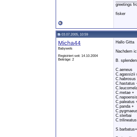
greetings f
fisker
03.07.2005, 10:59
Micha44
Hallo Gitta
Babywels
Nachdem ich
Registriert seit: 14.10.2004
Beiträge: 2
B. splenden
C.aeneus
C.agassizii
C.habrosus
C.hastatus 
C.leucomela
C.metae +
C.napoensi
C.paleatus 
C.panda +
C.pygmaeu
C.sterbai
C.trilineatu
S.barbatus