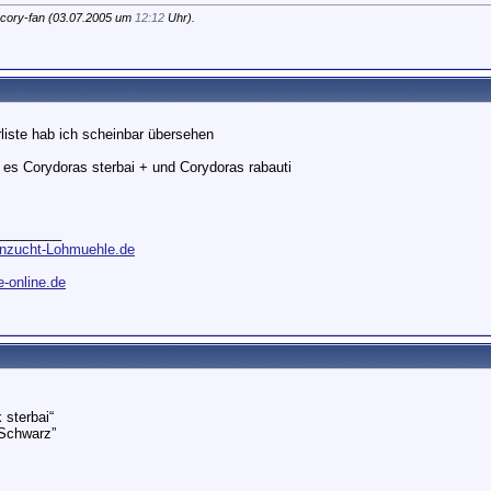
cory-fan (03.07.2005 um
12:12
Uhr).
rliste hab ich scheinbar übersehen
d es Corydoras sterbai + und Corydoras rabauti
________
enzucht-Lohmuehle.de
-online.de
 sterbai“
“Schwarz”