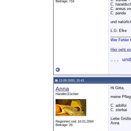
Beiträge: 716
C. haraldsch
C. aneus ve
C. panda
und natürli
L.G. Elke
__________
Wer Fehler f
Hier geht e
... un
13.08.2005, 15:41
Anna
Hi Gitta,
Händler/Züchter
meine Pflegl
C. adolfoi
C. sterbai
Liebe Grüß
Registriert seit: 10.01.2004
Anna
Beiträge: 29