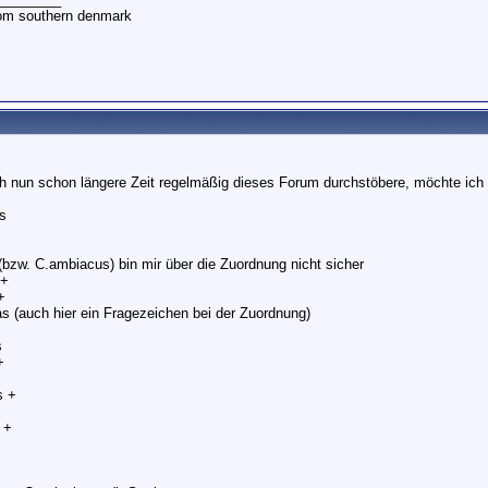
rom southern denmark
 nun schon längere Zeit regelmäßig dieses Forum durchstöbere, möchte ic
s
 (bzw. C.ambiacus) bin mir über die Zuordnung nicht sicher
 +
+
s (auch hier ein Fragezeichen bei der Zuordnung)
s
+
s +
s +
+