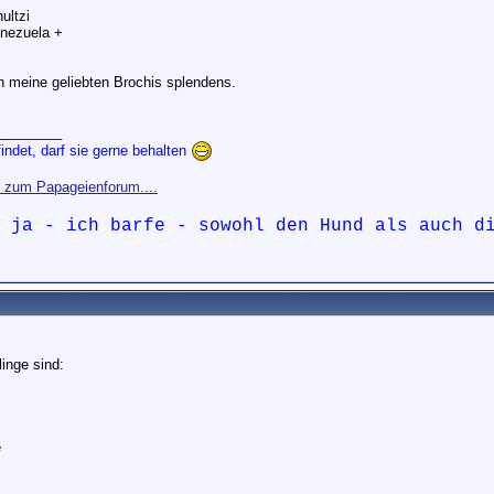
ultzi
nezuela +
ch meine geliebten Brochis splendens.
________
indet, darf sie gerne behalten
s zum Papageienforum....
d ja - ich barfe - sowohl den Hund als auch 
inge sind:
e