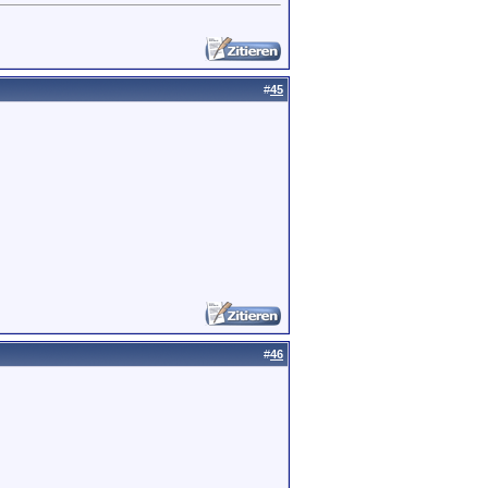
#
45
#
46