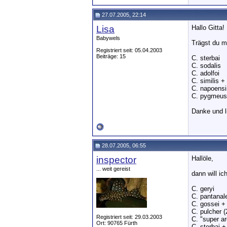
27.07.2005, 22:14
Lisa
Hallo Gitta!
Babywels
Trägst du mi
Registriert seit: 05.04.2003
Beiträge: 15
C. sterbai
C. sodalis
C. adolfoi
C. similis +
C. napoensi
C. pygmeus
Danke und l
28.07.2005, 06:55
inspector
Hallöle,
... weit gereist
dann will i
C. geryi
C. pantanal
C. gossei +
C. pulcher (
Registriert seit: 29.03.2003
C. "super a
Ort: 90765 Fürth
C. sterbai +